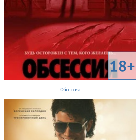
18+
Обсессия