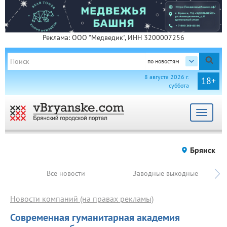
Реклама: ООО "Медведик", ИНН 3200007256
по новостям
8 августа 2026 г.
18+
суббота
Toggle
navigat
Брянск
Все новости
Заводные выходные
Новости компаний (на правах рекламы)
Современная гуманитарная академия