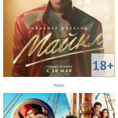
18+
Майкл