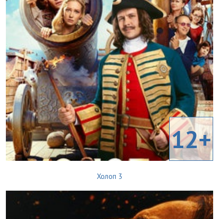
12+
Холоп 3