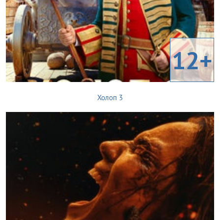
12+
Холоп 3