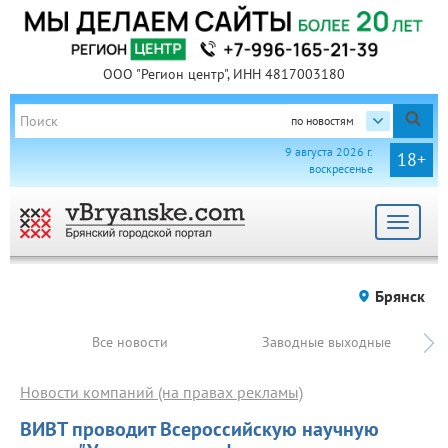
ООО "Регион центр", ИНН 4817003180
по новостям
9 августа 2026 г.
18+
воскресенье
Toggle
navigat
Брянск
Все новости
Заводные выходные
Новости компаний (на правах рекламы)
ВИВТ проводит Всероссийскую научную