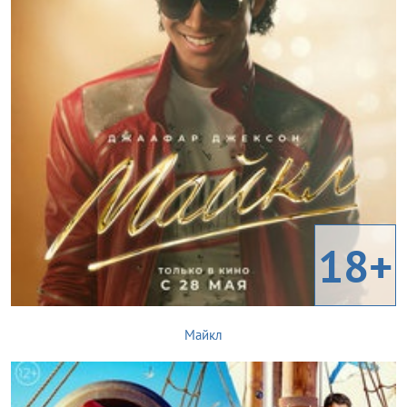
18+
Майкл