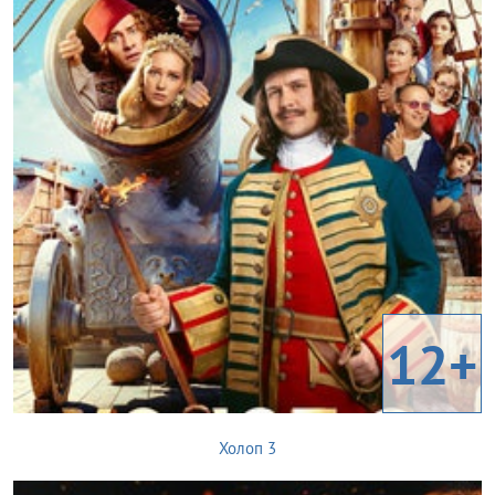
12+
Холоп 3