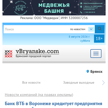
Реклама: ООО "Медведик", ИНН 3200007256
по новостям
8 августа 2026 г.
18+
суббота
Toggle
navigat
Брянск
Все новости
Заводные выходные
Новости компаний (на правах рекламы)
Банк ВТБ в Воронеже кредитует предприятия