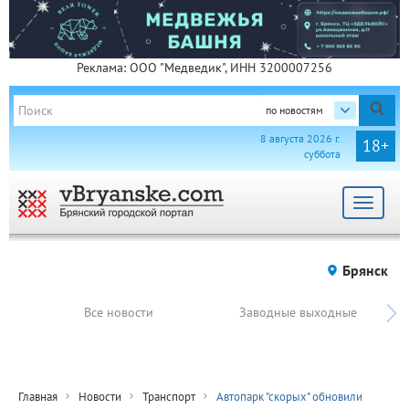
Реклама: ООО "Медведик", ИНН 3200007256
по новостям
8 августа 2026 г.
18+
суббота
Toggle
navigat
Брянск
Все новости
Заводные выходные
Главная
Новости
Транспорт
Автопарк "скорых" обновили