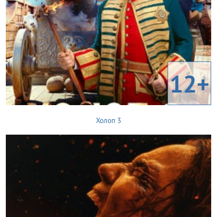
12+
Холоп 3