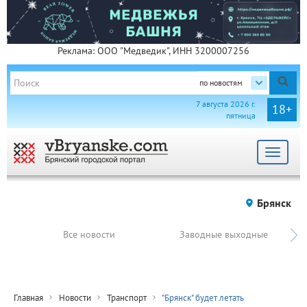
Реклама: ООО "Медведик", ИНН 3200007256
по новостям
7 августа 2026 г.
18+
пятница
Toggle
navigat
Брянск
Все новости
Заводные выходные
Главная
Новости
Транспорт
"Брянск" будет летать