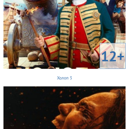
12+
Холоп 3