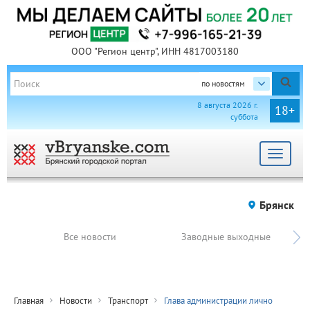
ООО "Регион центр", ИНН 4817003180
по новостям
8 августа 2026 г.
18+
суббота
Toggle
navigat
Брянск
Все новости
Заводные выходные
Главная
Новости
Транспорт
Глава администрации лично