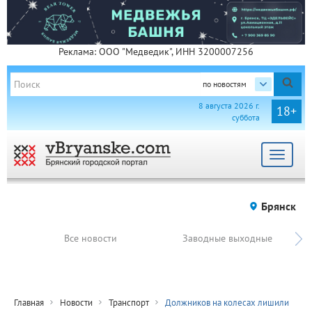
Реклама: ООО "Медведик", ИНН 3200007256
по новостям
8 августа 2026 г.
18+
суббота
Toggle
navigat
Брянск
Все новости
Заводные выходные
Главная
Новости
Транспорт
Должников на колесах лишили