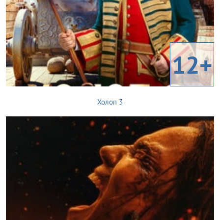
12+
Холоп 3