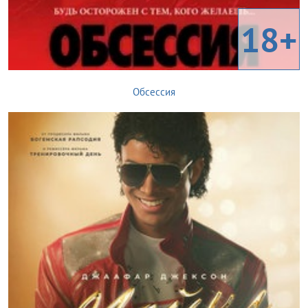
18+
Обсессия