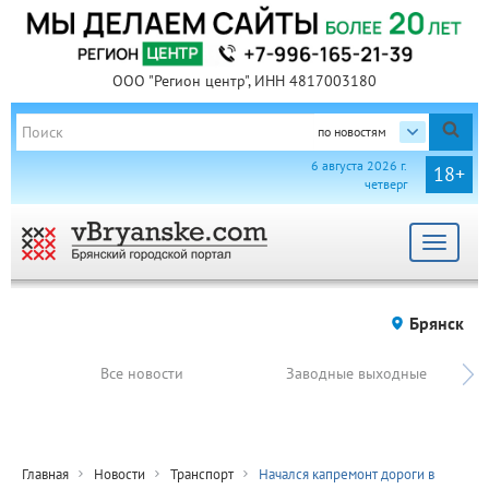
ООО "Регион центр", ИНН 4817003180
по новостям
6 августа 2026 г.
18+
четверг
Toggle
navigat
Брянск
Все новости
Заводные выходные
Главная
Новости
Транспорт
Начался капремонт дороги в