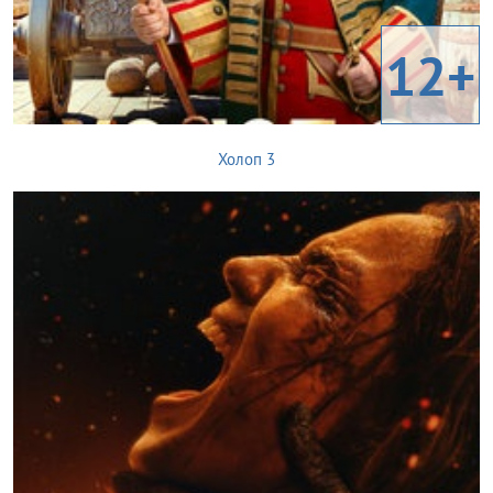
12+
Холоп 3