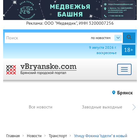
Реклама: ООО "Медведик", ИНН 3200007256
по новостям
9 августа 2026 г.
18+
воскресенье
Toggle
navigat
Брянск
Все новости
Заводные выходные
Главная
Новости
Транспорт
Улицу Фокина "одели" в новый