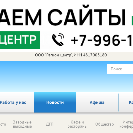
ООО "Регион центр", ИНН 4817003180
Работа у нас
Новости
Афиша
К
Заводные
Кафе и
Инте
сти
ДТП
Общество
выходные
рестораны
конфе