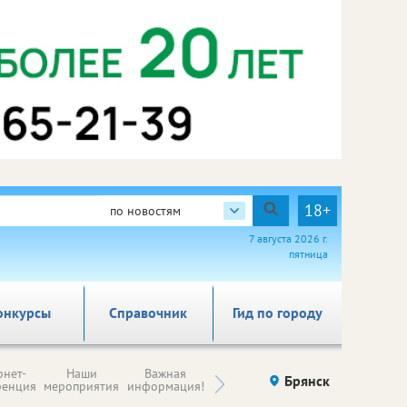
18+
по новостям
7 августа 2026 г.
пятница
онкурсы
Справочник
Гид по городу
Н
рнет-
Наши
Важная
Происшествия
Брянск
Здоровье
комп
ренция
мероприятия
информация!
п
ре