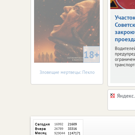
Участо
Советс
закрою
проезд
Водителе
18+
предупре
ограниче
транспорт
Зловещие мертвецы: Пекло
Яндекс