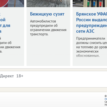
к
Бежицкую сузят
Брянское УФА
кой
России выдал
Автомобилистов
т для
предупрежде
предупредили об
ограничении движения
а
сети АЗС
транспорта.
й
Предприниматели
дили об
должны снизить це
нии движения
на топливо до уров
а.
экономически
обоснованных.
.Директ
©
И
С
И