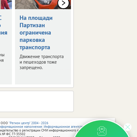
С
На площади
В Брянске
о
Партизан
расширят
ния
ограничена
маршруты с
парковка
бесплатной
транспорта
пересадкой
ны
Движение транспорта
Выяснили, какие
ня
и пешеходов тоже
автобусы добавят в
запрещено.
действующий
перечень.
 ООО
"Регион центр" 2004 - 2026
нформационное наполнение: Информационное агентство vRossii.ru
видетельство о регистрации СМИ информационного агентства vRossii.ru
А № ФС 77‑35502