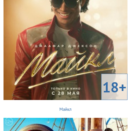
18+
Майкл