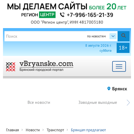
ООО "Регион центр", ИНН 4817003180
по новостям
8 августа 2026 г.
18+
суббота
Toggle
navigat
Брянск
Все новости
Заводные выходные
Главная
Новости
Транспорт
Брянцам предлагают