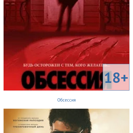
18+
Обсессия