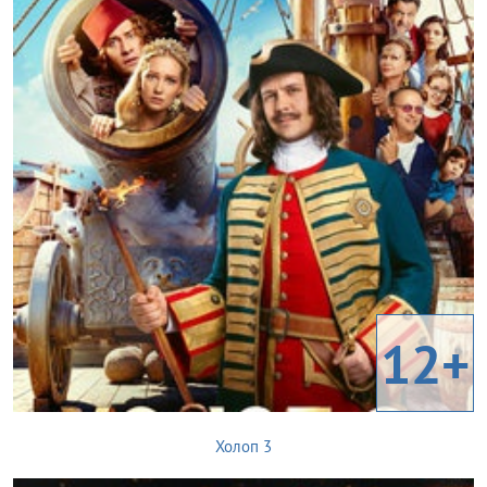
12+
Холоп 3