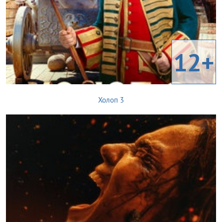
12+
Холоп 3