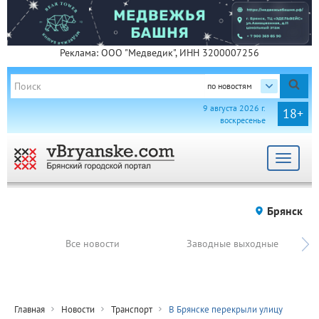
Реклама: ООО "Медведик", ИНН 3200007256
по новостям
9 августа 2026 г.
18+
воскресенье
Toggle
navigat
Брянск
Все новости
Заводные выходные
Главная
Новости
Транспорт
В Брянске перекрыли улицу