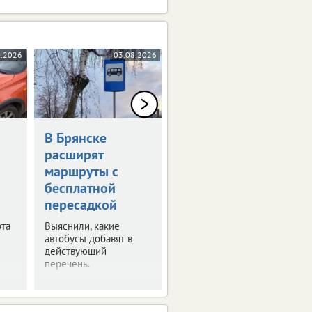
8.2026
03.08.2026
31.07.2026
В Брянске
Введен новый
расширят
временный
маршруты с
запрет на вывоз
бесплатной
топлива
пересадкой
Это касается
отдельных видов
та
Выяснили, какие
горючего.
автобусы добавят в
Ограничения вступят в
действующий
силу с августа.
перечень.