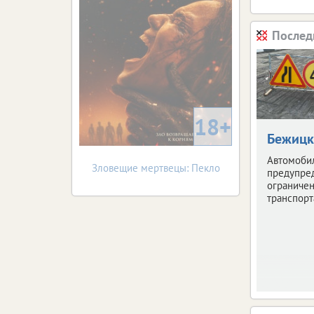
Послед
18+
Бежицк
Автомоби
Зловещие мертвецы: Пекло
предупре
ограниче
транспорт