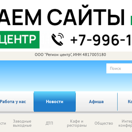
ООО "Регион центр", ИНН 4817003180
Работа у нас
Новости
Афиша
К
Заводные
Кафе и
Инте
сти
ДТП
Общество
выходные
рестораны
конфе