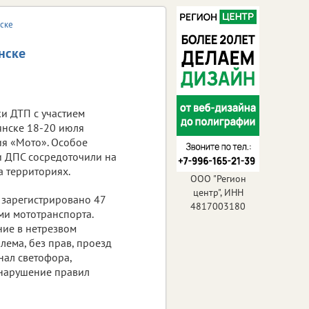
ске
нске
и ДТП с участием
янске 18-20 июля
я «Мото». Особое
 ДПС сосредоточили на
а территориях.
ООО "Регион
центр", ИНН
 зарегистрировано 47
4817003180
и мототранспорта.
ние в нетрезвом
лема, без прав, проезд
ал светофора,
 нарушение правил