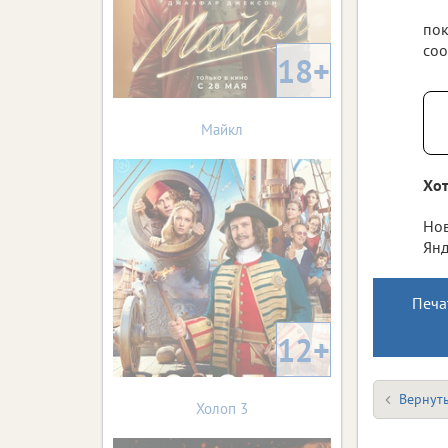
пок
соо
18+
Майкл
Хот
Нов
Янд
Печа
12+
Вернуть
Холоп 3