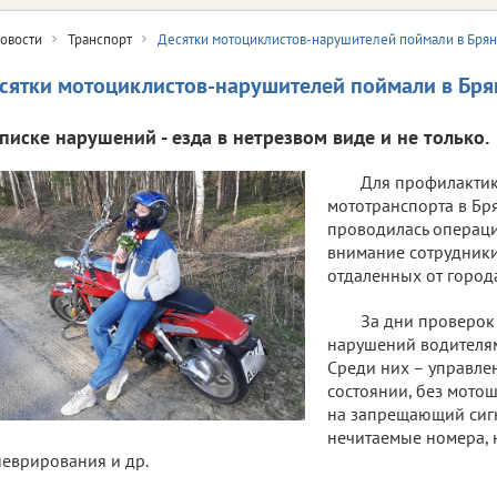
овости
Транспорт
Десятки мотоциклистов-нарушителей поймали в Брян
сятки мотоциклистов-нарушителей поймали в Бря
списке нарушений - езда в нетрезвом виде и не только.
Для профилактик
мототранспорта в Бр
проводилась операци
внимание сотрудники
отдаленных от город
За дни проверок
нарушений водителям
Среди них – управле
состоянии, без мотош
на запрещающий сигн
нечитаемые номера,
еврирования и др.