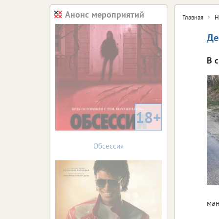
Анонс мероприятий
Главная
Н
Де
В 
18+
Обсессия
ман