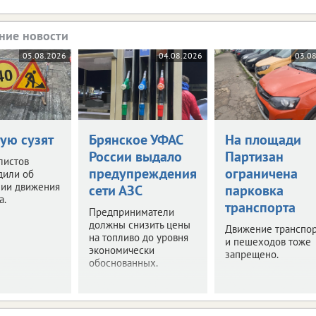
ние новости
05.08.2026
04.08.2026
03.0
ую сузят
Брянское УФАС
На площади
России выдало
Партизан
листов
предупреждения
ограничена
дили об
нии движения
сети АЗС
парковка
а.
транспорта
Предприниматели
должны снизить цены
Движение транспор
на топливо до уровня
и пешеходов тоже
экономически
запрещено.
обоснованных.