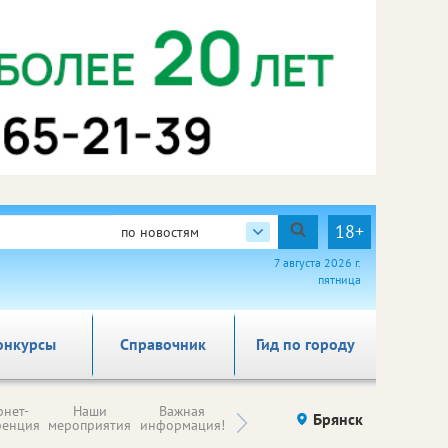
18+
по новостям
7 августа 2026 г.
пятница
онкурсы
Справочник
Гид по городу
Н
рнет-
Наши
Важная
Происшествия
Брянск
Здоровье
комп
ренция
мероприятия
информация!
п
ре