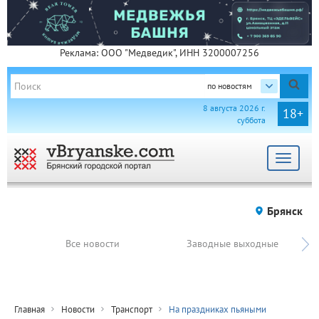
Реклама: ООО "Медведик", ИНН 3200007256
по новостям
8 августа 2026 г.
18+
суббота
Toggle
navigat
Брянск
Все новости
Заводные выходные
Главная
Новости
Транспорт
На праздниках пьяными