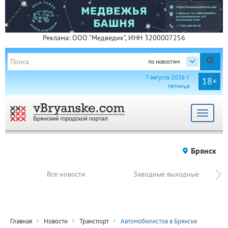
Реклама: ООО "Медведик", ИНН 3200007256
по новостям
7 августа 2026 г.
18+
пятница
Toggle
navigat
Брянск
Все новости
Заводные выходные
Главная
Новости
Транспорт
Автомобилистов в Брянске