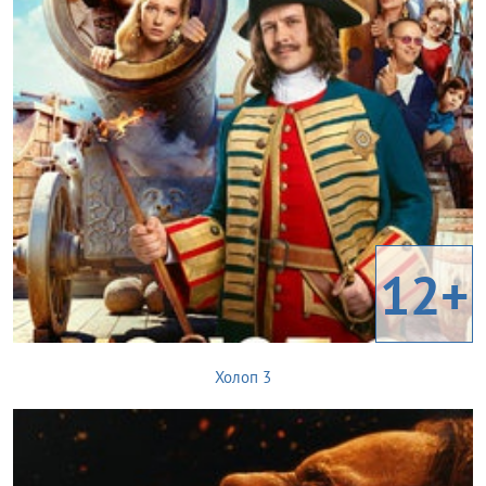
12+
Холоп 3