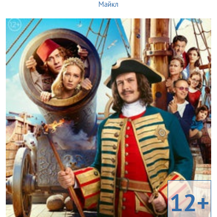
Майкл
12+