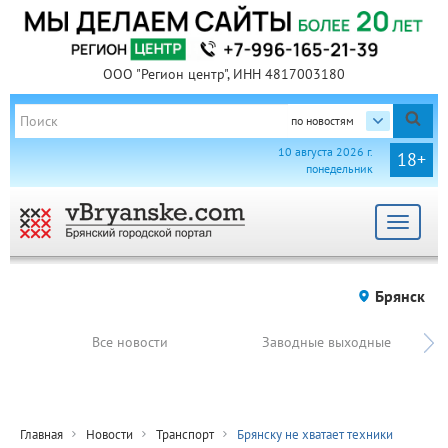
ООО "Регион центр", ИНН 4817003180
по новостям
10 августа 2026 г.
18+
понедельник
Toggle
navigat
Брянск
Все новости
Заводные выходные
Главная
Новости
Транспорт
Брянску не хватает техники