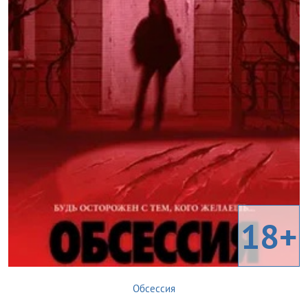
18+
Обсессия