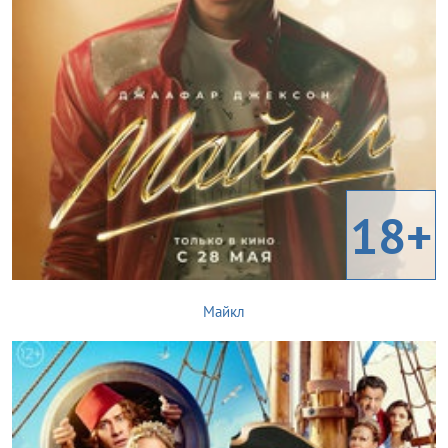
18+
Майкл