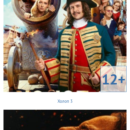
12+
Холоп 3