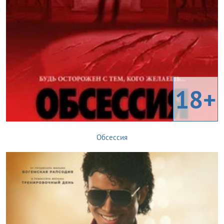
18+
Обсессия