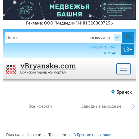
Реклама: ООО "Медведик", ИНН 3200007256
по новостям
7 августа 2026 г.
18+
пятница
Toggle
navigat
Брянск
Все новости
Заводные выходные
Главная
Новости
Транспорт
В Брянске проверили