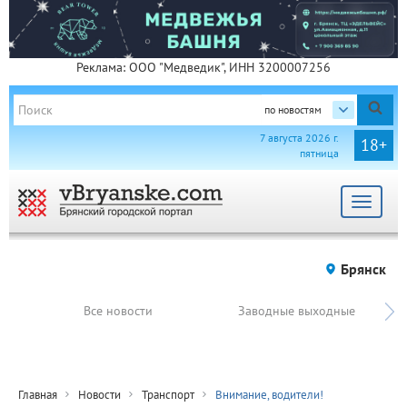
Реклама: ООО "Медведик", ИНН 3200007256
по новостям
7 августа 2026 г.
18+
пятница
Toggle
navigat
Брянск
Все новости
Заводные выходные
Главная
Новости
Транспорт
Внимание, водители!