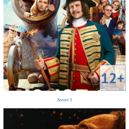
12+
Холоп 3