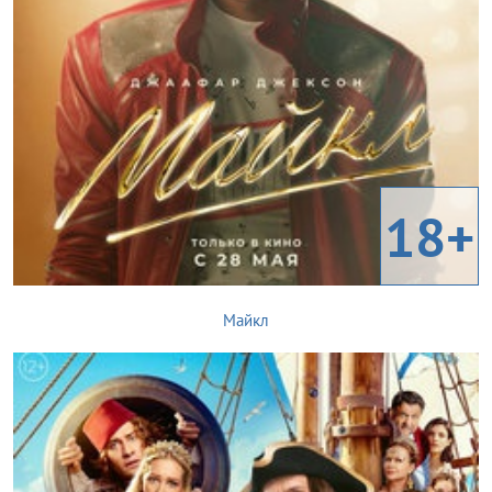
18+
Майкл