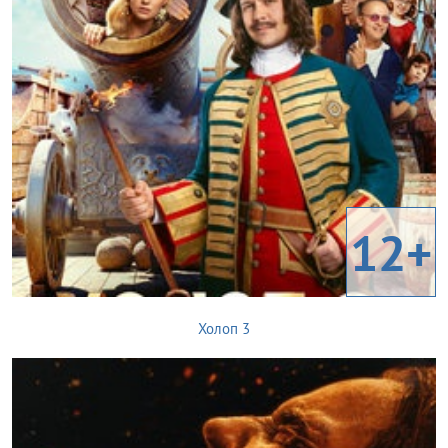
12+
Холоп 3