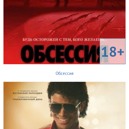
18+
Обсессия