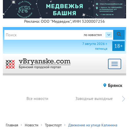
Реклама: ООО "Медведик", ИНН 3200007256
по новостям
7 августа 2026 г.
18+
пятница
Toggle
navigat
Брянск
Все новости
Заводные выходные
Главная
Новости
Транспорт
Движение на улице Калинина