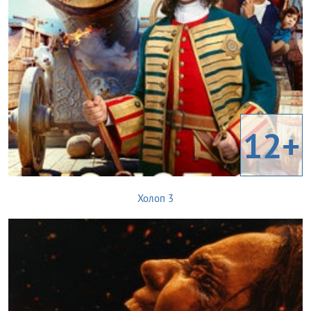
12+
Холоп 3