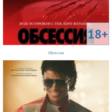
18+
Обсессия