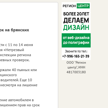
ок на брянских
ти с 11 по 14 июня
ия «Нетрезвый
инспекции региона
невных проверок.
ООО "Регион
центр", ИНН
ржали 40 пьяных или
4817003180
ицинского
 водителей. Еще 10
, несмотря на лишение
ение автомобилем в
 лишением прав на срок