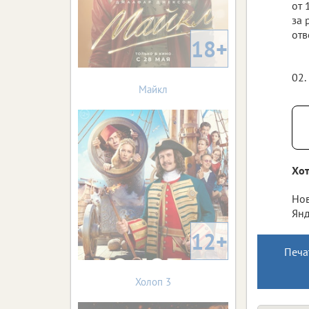
от 
за 
отв
18+
02.
Майкл
Хот
Нов
Янд
12+
Печа
Холоп 3