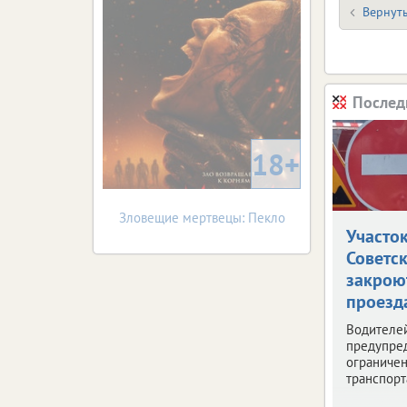
Вернуть
Послед
18+
Зловещие мертвецы: Пекло
Участо
Советс
закрою
проезд
Водителе
предупре
ограниче
транспорт