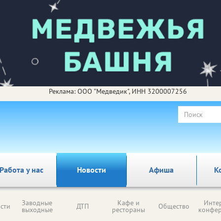
Реклама: ООО "Медведик", ИНН 3200007256
Работа у нас
Новости
Афиша
К
Заводные
Кафе и
Инте
сти
ДТП
Общество
выходные
рестораны
конфе