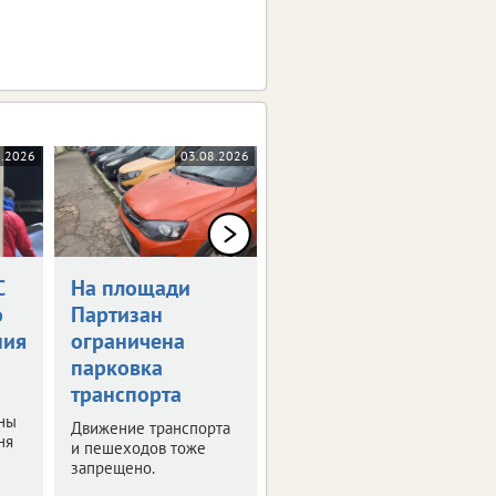
8.2026
03.08.2026
03.08.2026
С
На площади
В Брянске
о
Партизан
расширят
ния
ограничена
маршруты с
парковка
бесплатной
транспорта
пересадкой
ны
Движение транспорта
Выяснили, какие
ня
и пешеходов тоже
автобусы добавят в
запрещено.
действующий
перечень.