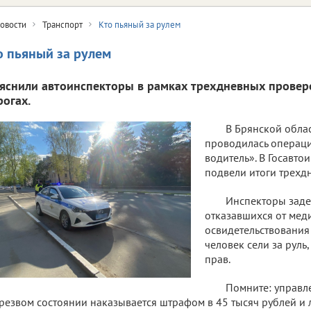
овости
Транспорт
Кто пьяный за рулем
о пьяный за рулем
яснили автоинспекторы в рамках трехдневных провер
рогах.
В Брянской облас
проводилась операц
водитель». В Госавто
подвели итоги трехд
Инспекторы заде
отказавшихся от мед
освидетельствования
человек сели за руль
прав.
Помните: управл
резвом состоянии наказывается штрафом в 45 тысяч рублей и