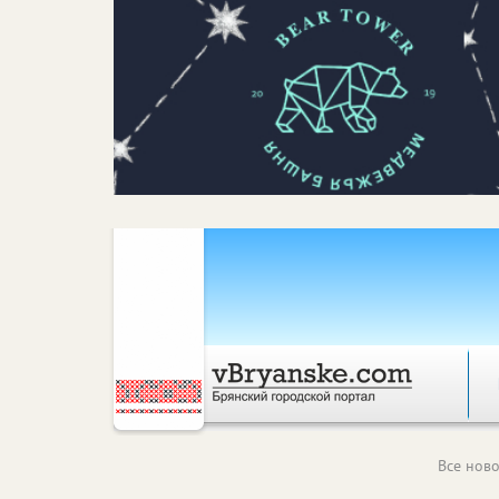
Все ново