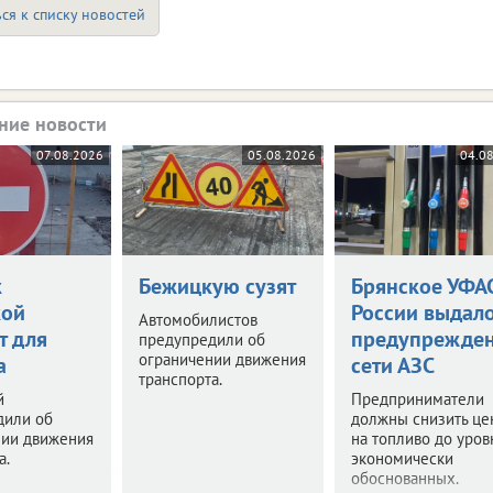
ся к списку новостей
ние новости
07.08.2026
05.08.2026
04.0
к
Бежицкую сузят
Брянское УФА
кой
России выдал
Автомобилистов
т для
предупрежде
предупредили об
ограничении движения
а
сети АЗС
транспорта.
й
Предприниматели
дили об
должны снизить це
нии движения
на топливо до уров
а.
экономически
обоснованных.