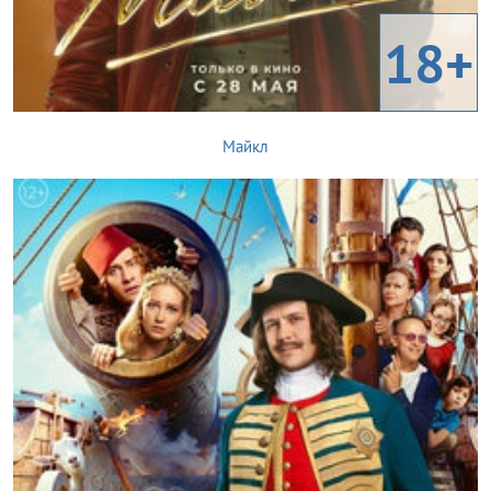
18+
Майкл