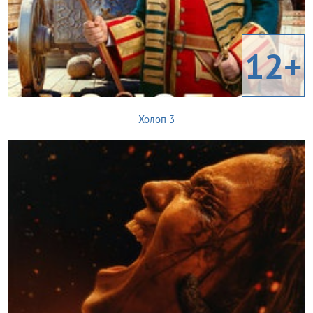
12+
Холоп 3