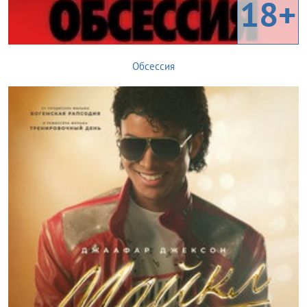
18+
Обсессия