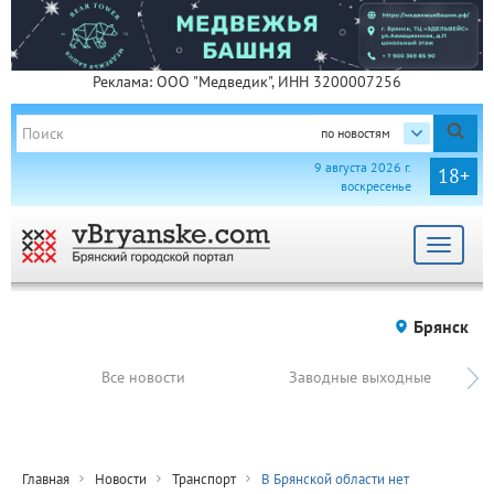
Реклама: ООО "Медведик", ИНН 3200007256
по новостям
9 августа 2026 г.
18+
воскресенье
Toggle
navigat
Брянск
Все новости
Заводные выходные
Главная
Новости
Транспорт
В Брянской области нет