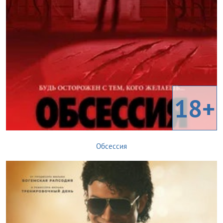
18+
Обсессия