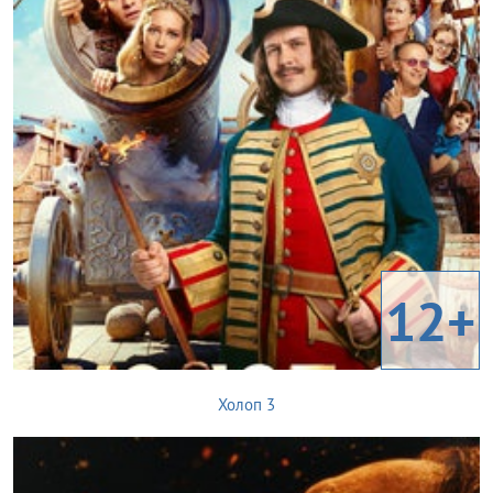
12+
Холоп 3