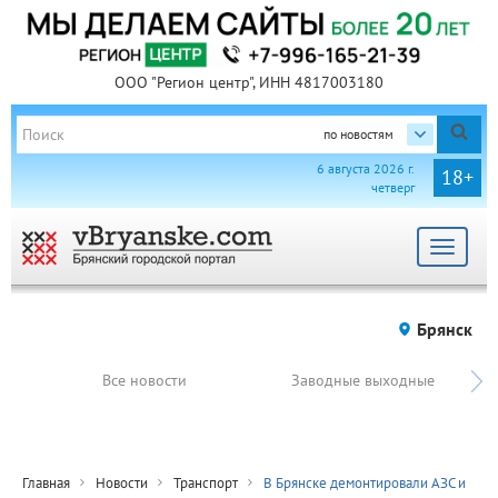
ООО "Регион центр", ИНН 4817003180
по новостям
6 августа 2026 г.
18+
четверг
Toggle
navigat
Брянск
Все новости
Заводные выходные
Главная
Новости
Транспорт
В Брянске демонтировали АЗС и