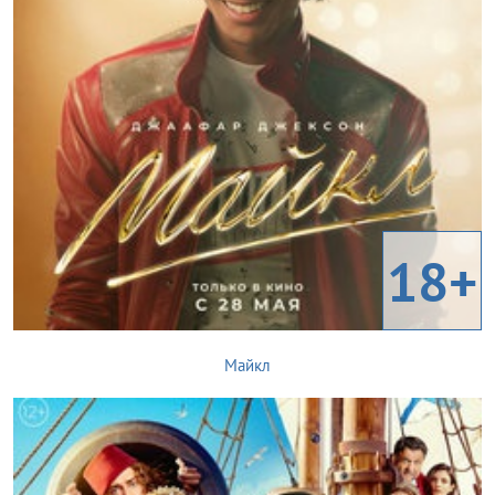
18+
Майкл