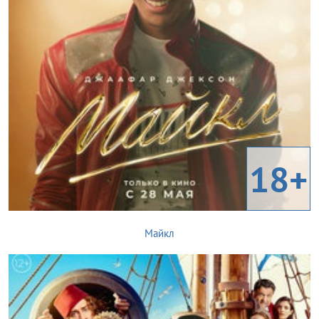
18+
Майкл