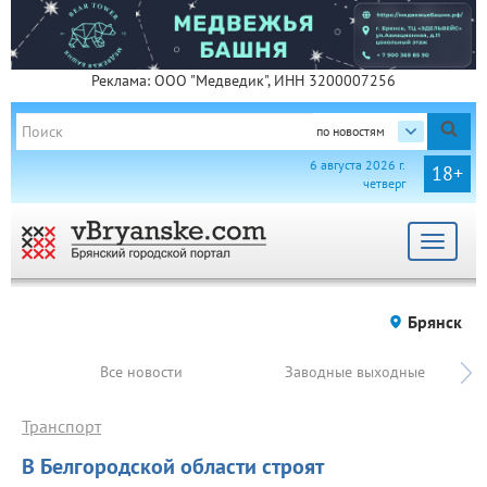
Реклама: ООО "Медведик", ИНН 3200007256
по новостям
6 августа 2026 г.
18+
четверг
Toggle
navigat
Брянск
Все новости
Заводные выходные
Транспорт
В Белгородской области строят