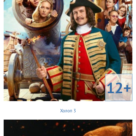
12+
Холоп 3