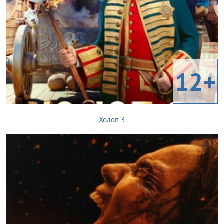
12+
Холоп 3