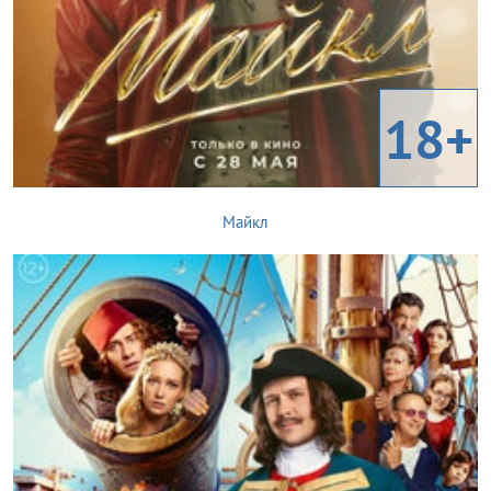
18+
Майкл