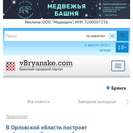
Реклама: ООО "Медведик", ИНН 3200007256
по новостям
6 августа 2026 г.
18+
четверг
Toggle
navigat
Брянск
Все новости
Заводные выходные
Транспорт
В Орловской области построят