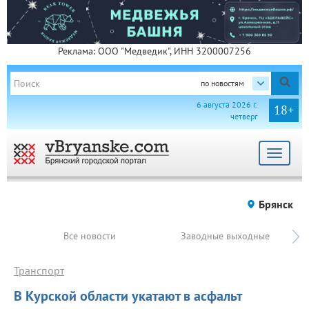
Реклама: ООО "Медведик", ИНН 3200007256
по новостям
6 августа 2026 г.
18+
четверг
Toggle
navigat
Брянск
Все новости
Заводные выходные
Транспорт
В Курской области укатают в асфальт