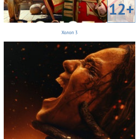
12+
Холоп 3