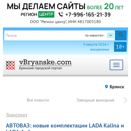
ООО "Регион центр", ИНН 4817003180
по новостям
9 августа 2026 г.
18+
воскресенье
Toggle
navigat
Брянск
Все новости
Заводные выходные
Транспорт
АВТОВАЗ: новые комплектации LADA Kalina и