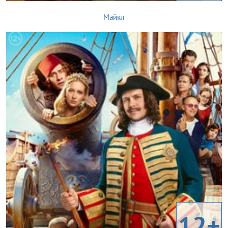
Майкл
12+