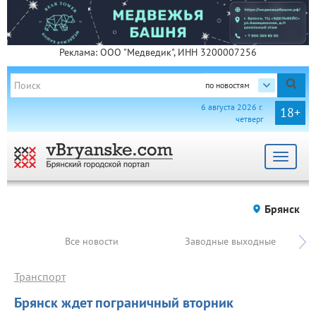
Реклама: ООО "Медведик", ИНН 3200007256
по новостям
6 августа 2026 г.
18+
четверг
Toggle
navigat
Брянск
Все новости
Заводные выходные
Транспорт
Брянск ждет пограничный вторник