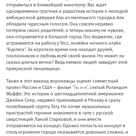
отправиться в ближайший кинотеатр. Вас ждет
одновременно грустная и радостная история о молодой
амбициозной девушке Али из маленького городка. Али
обладала чудесным голосом. Она совсем недавно
потеряла своих родителей, а теперь никому не нужная,
она отправляется в большой город Лос-Анджелес, где
устраивается на работу у Тесс, хозяйки ночного клуба
"Бурлеск". За короткое время она находит друзей,
поклонников и любовь всей своей жизни. Но может ли
сказка длиться вечно? Ведь немало людей завидует этой
прекрасной танцовщице.
Также в этот викенд воронежцы оценят совместный
проект России и США — фильм
"Ты и я"
, снятый Роландом
Жоффе. Это история о шестнадцатилетней американке
Джейни Соер, недавно приехавшей в Москву и сразу
полюбившей группу Тату. На почве музыкальных
пристрастий героиня знакомится в чате с русской
сверстницей Ланой Старковой, и они вместе
отправляются на концерт. Однако попасть на концерт в
столь огромном городе оказывается довольно сложно, и