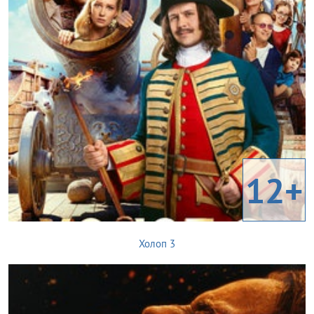
12+
Холоп 3