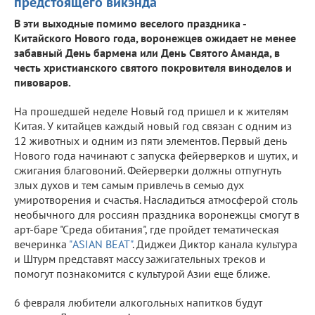
предстоящего викэнда
В эти выходные помимо веселого праздника -
Китайского Нового года, воронежцев ожидает не менее
забавный День бармена или День Святого Аманда, в
честь христианского святого покровителя виноделов и
пивоваров.
На прошедшей неделе Новый год пришел и к жителям
Китая. У китайцев каждый новый год связан с одним из
12 животных и одним из пяти элементов. Первый день
Нового года начинают с запуска фейерверков и шутих, и
сжигания благовоний. Фейерверки должны отпугнуть
злых духов и тем самым привлечь в семью дух
умиротворения и счастья. Насладиться атмосферой столь
необычного для россиян праздника воронежцы смогут в
арт-баре "Среда обитания", где пройдет тематическая
вечеринка
"ASIAN BEAT"
. Диджеи Диктор канала культура
и Штурм представят массу зажигательных треков и
помогут познакомится с культурой Азии еще ближе.
6 февраля любители алкогольных напитков будут