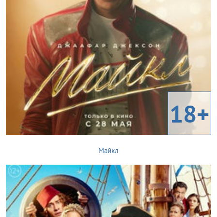
18+
Майкл