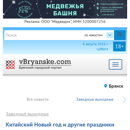
Реклама: ООО "Медведик", ИНН 3200007256
по новостям
8 августа 2026 г.
18+
суббота
Toggle
navigat
Брянск
Все новости
Заводные выходные
Заводные выходные
Китайский Новый год и другие праздники