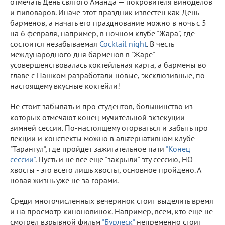
отмечать День святого Аманда — покровителя виноделов
и пивоваров. Иначе этот праздник известен как День
барменов, а начать его празднование можно в ночь с 5
на 6 февраля, например, в ночном клубе "Жара", где
состоится незабываемая
Cocktail night
. В честь
международного дня барменов в "Жаре"
усовершенствовалась коктейльная карта, а бармены во
главе с Пашком разработали новые, эксклюзивные, по-
настоящему вкусные коктейли!
Не стоит забывать и про студентов, большинство из
которых отмечают конец мучительной экзекуции —
зимней сессии. По-настоящему оторваться и забыть про
лекции и конспекты можно в альтернативном клубе
"Тарантул", где пройдет зажигательное пати
"Конец
сессии"
. Пусть и не все ещё "закрыли" эту сессию, НО
хвосты - это всего лишь хвосты, основное пройдено. А
новая жизнь уже не за горами.
Среди многочисленных вечеринок стоит выделить время
и на просмотр киноновинок. Например, всем, кто еще не
смотрел взрывной фильм
"Бурлеск"
непременно стоит