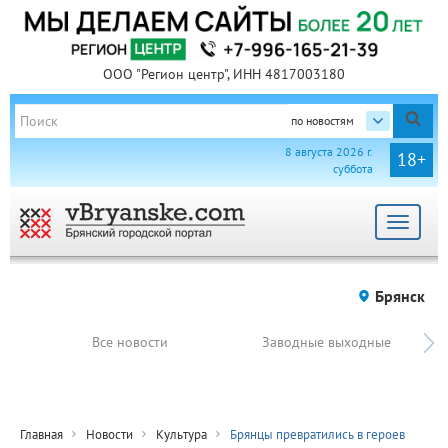
ООО "Регион центр", ИНН 4817003180
по новостям
8 августа 2026 г.
18+
суббота
Toggle
navigat
Брянск
Все новости
Заводные выходные
Главная
Новости
Культура
Брянцы превратились в героев