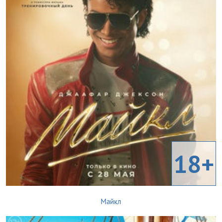
18+
Майкл