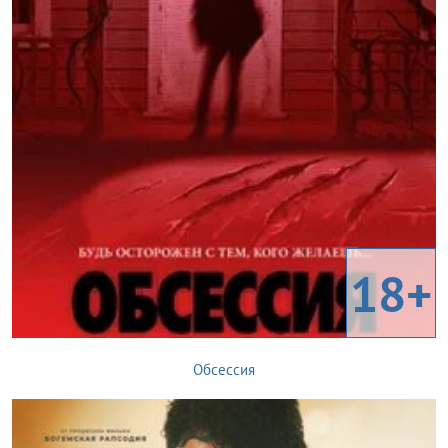
18+
Обсессия