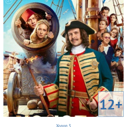
12+
Холоп 3