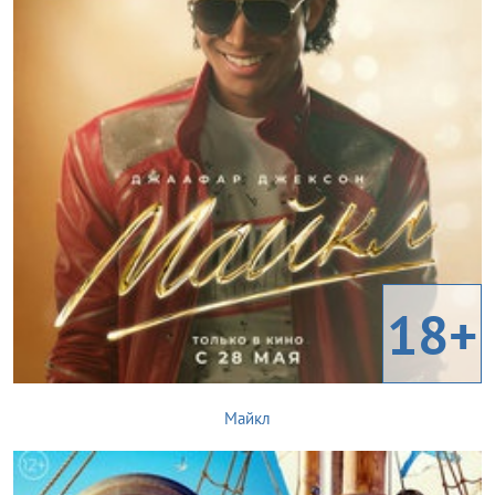
18+
Майкл