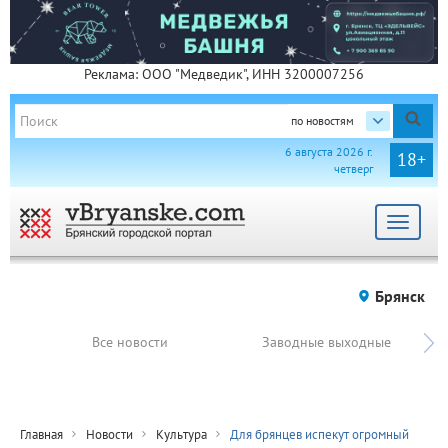
Реклама: ООО "Медведик", ИНН 3200007256
по новостям
6 августа 2026 г.
18+
четверг
Toggle
navigat
Брянск
Все новости
Заводные выходные
Главная
Новости
Культура
Для брянцев испекут огромный