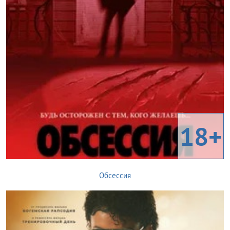
18+
Обсессия