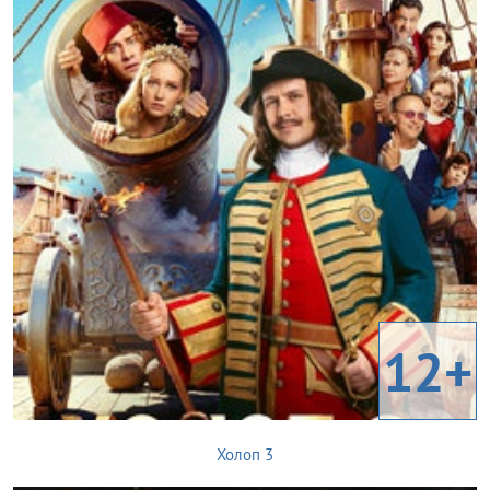
12+
Холоп 3