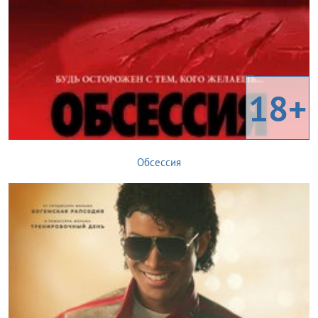
18+
Обсессия