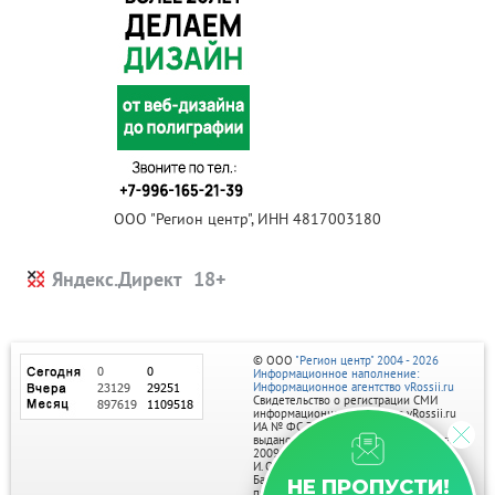
ООО "Регион центр", ИНН 4817003180
Яндекс.Директ
© ООО
"Регион центр" 2004 - 2026
Информационное наполнение:
Информационное агентство vRossii.ru
Свидетельство о регистрации СМИ
информационного агентства vRossii.ru
ИА № ФС 77‑35502
выдано РОСКОМНАДЗОРом 04 марта
2009г.
И. О. Главного редактора Нарыков А. Н.
Баннеры на портале размещаются на
НЕ ПРОПУСТИ!
правах рекламы.