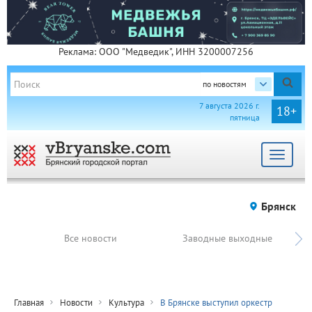
Реклама: ООО "Медведик", ИНН 3200007256
по новостям
7 августа 2026 г.
18+
пятница
Toggle
navigat
Брянск
Все новости
Заводные выходные
Главная
Новости
Культура
В Брянске выступил оркестр