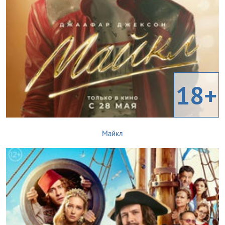
18+
Майкл