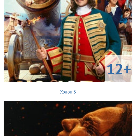
12+
Холоп 3