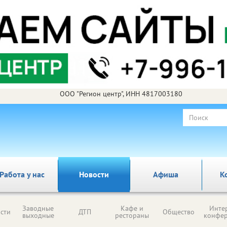
ООО "Регион центр", ИНН 4817003180
Работа у нас
Новости
Афиша
К
Заводные
Кафе и
Инте
сти
ДТП
Общество
выходные
рестораны
конфе