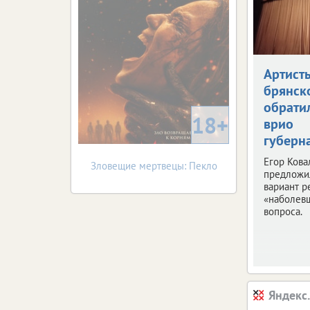
Артист
брянск
обрати
18+
врио
губерн
Егор Кова
Зловещие мертвецы: Пекло
предложи
вариант 
«наболев
вопроса.
Яндекс