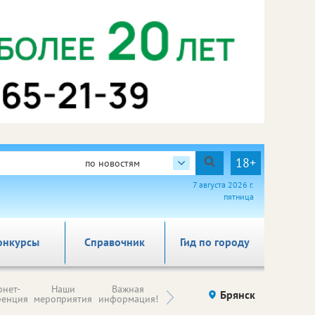
18+
по новостям
7 августа 2026 г.
пятница
онкурсы
Справочник
Гид по городу
Н
рнет-
Наши
Важная
Происшествия
Брянск
Здоровье
комп
ренция
мероприятия
информация!
п
ре