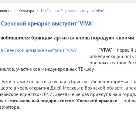
овости
Культура
На Свенской ярмарке выступит "ViVA"
 Свенской ярмарке выступит "ViVA"
любившиеся брянцам артисты вновь порадуют своими 
"ViVA"
— первый 
объединяющий пять 
оперных театров Рос
иклов, участников международных ТВ-шоу.
Артисты уже не раз выступали в Брянске. Их неповторимые го
церте в честь открытия Дней Москвы в Брянской области, а та
авянское единство-2017". Звезды еще раз приедут в наш город. 
лать
музыкальный подарок гостям "Свенской ярмарки"
, сообщ
ернатора.