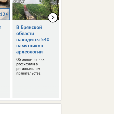
12+
0+
т
В Брянской
Как в Брянске
области
отметят День
находится 540
России
памятников
Программа
археологии
праздничных
мероприятий.
Об одном из них
рассказали в
региональном
правительстве.