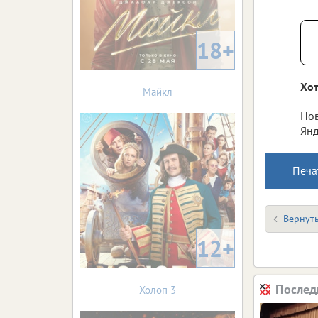
18+
Хот
Майкл
Нов
Янд
Печа
Вернуть
12+
Послед
Холоп 3