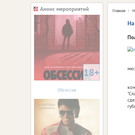
Анонс мероприятий
Главная
Н
На
По
мюз
18+
кон
Обсессия
"Сл
сде
губ