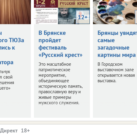
12+
ы
В Брянске
Брянцы увидя
ого ТЮЗа
пройдет
самые
лись к
фестиваль
загадочные
«Русский крест»
картины мира
атора
Это масштабное
В Городском
патриотическое
выставочном зале
льчук
мероприятие,
открывается новая
л свой
объединяющее
выставка.
решения
историческую память,
шего»
православную веру и
живые примеры
мужского служения.
.Директ