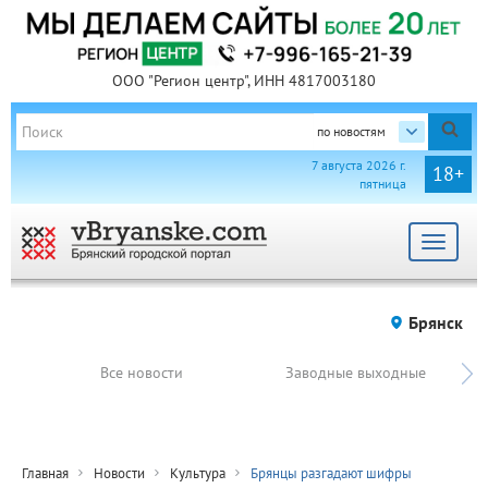
ООО "Регион центр", ИНН 4817003180
по новостям
7 августа 2026 г.
18+
пятница
Toggle
navigat
Брянск
Все новости
Заводные выходные
Главная
Новости
Культура
Брянцы разгадают шифры