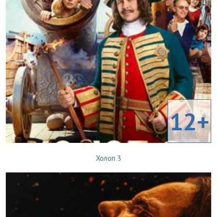
12+
Холоп 3