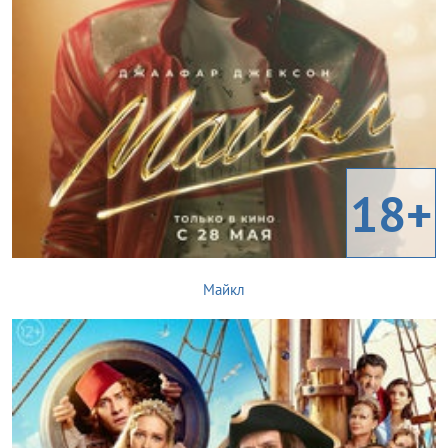
18+
Майкл