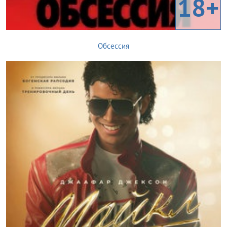
18+
Обсессия