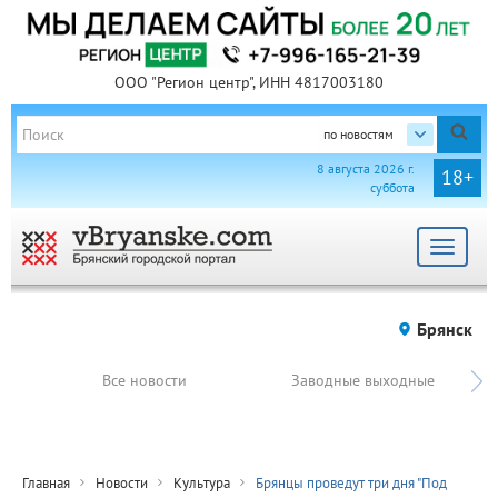
ООО "Регион центр", ИНН 4817003180
по новостям
8 августа 2026 г.
18+
суббота
Toggle
navigat
Брянск
Все новости
Заводные выходные
Главная
Новости
Культура
Брянцы проведут три дня "Под