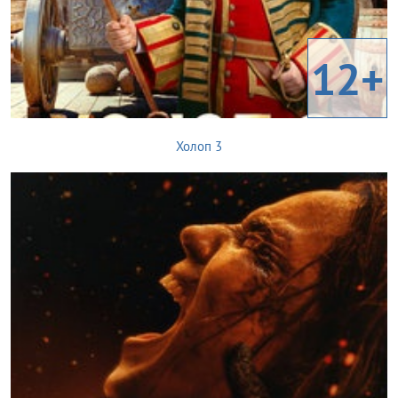
12+
Холоп 3