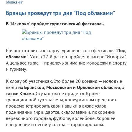
облаками"
Брянцы проведут три дня "Под облаками"
В "Искорке" пройдет туристический фестиваль.
Брянск готовится к старту туристического фестиваля
"Под
облаками"
. Уже в 27-й раз он пройдет в лагере "Искорка".
А цель все та же — привлечь внимание молодежи к спорту
и туризму.
К слову об участниках. Это более 20 команд — молодые
люди
из Брянской, Московской и Орловской областей, а
также Крыма
. Скучать им не придется. Кроме
традиционной турэстафеты, конкурсантам предстоит
продемонстрировать свои навыки в вязке узлов,
поднимании гири, дартсе, скалолазании, покорении
веревочного городка, футболе, волейболе. Хорошее
настроение и песни у костра — гарантированы.