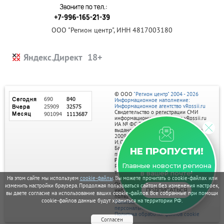
ООО "Регион центр", ИНН 4817003180
Яндекс.Директ
© ООО
"Регион центр" 2004 - 2026
Информационное наполнение:
Информационное агентство vRossii.ru
Свидетельство о регистрации СМИ
информационного агентства vRossii.ru
ИА № ФС 77‑35502
выдано РОСКОМНАДЗОРом 04 марта
2009г.
И. О. Главного редактора Нарыков А. Н.
Баннеры на портале размещаются на
НЕ ПРОПУСТИ!
правах рекламы.
Реклама на портале:
Главные новости региона
Рекламное агентство "Умный маркетинг"
тел. 7-910-267-70-40,
в вашей почте!
email: umnyy.marketing@yandex.ru
На этом сайте мы используем
cookie-файлы
. Вы можете прочитать о cookie-файлах или
Отдельные публикации могут содержать
изменить настройки браузера. Продолжая пользоваться сайтом без изменения настроек,
информацию, не предназначенную для
ПОДПИСАТЬСЯ
вы даете согласие на использование ваших cookie-файлов. Все собранные при помощи
пользователей до 18 лет.
cookie-файлов данные будут храниться на территории РФ.
Политика в отношении обработки
персональных данных
Политика обработки файлов cookie
Согласен