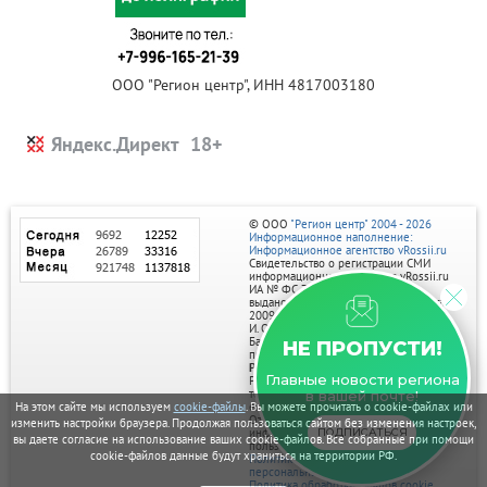
ООО "Регион центр", ИНН 4817003180
Яндекс.Директ
© ООО
"Регион центр" 2004 - 2026
Информационное наполнение:
Информационное агентство vRossii.ru
Свидетельство о регистрации СМИ
информационного агентства vRossii.ru
ИА № ФС 77‑35502
выдано РОСКОМНАДЗОРом 04 марта
2009г.
И. О. Главного редактора Нарыков А. Н.
Баннеры на портале размещаются на
НЕ ПРОПУСТИ!
правах рекламы.
Реклама на портале:
Главные новости региона
Рекламное агентство "Умный маркетинг"
тел. 7-910-267-70-40,
в вашей почте!
email: umnyy.marketing@yandex.ru
На этом сайте мы используем
cookie-файлы
. Вы можете прочитать о cookie-файлах или
Отдельные публикации могут содержать
изменить настройки браузера. Продолжая пользоваться сайтом без изменения настроек,
информацию, не предназначенную для
ПОДПИСАТЬСЯ
вы даете согласие на использование ваших cookie-файлов. Все собранные при помощи
пользователей до 18 лет.
cookie-файлов данные будут храниться на территории РФ.
Политика в отношении обработки
персональных данных
Политика обработки файлов cookie