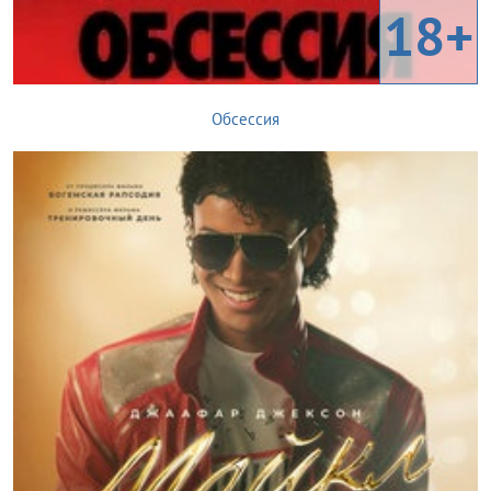
18+
Обсессия