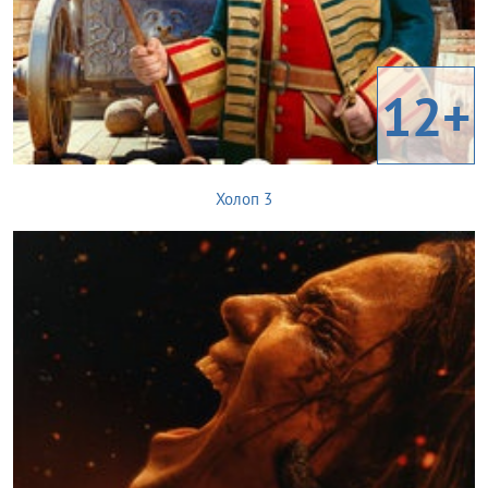
12+
Холоп 3