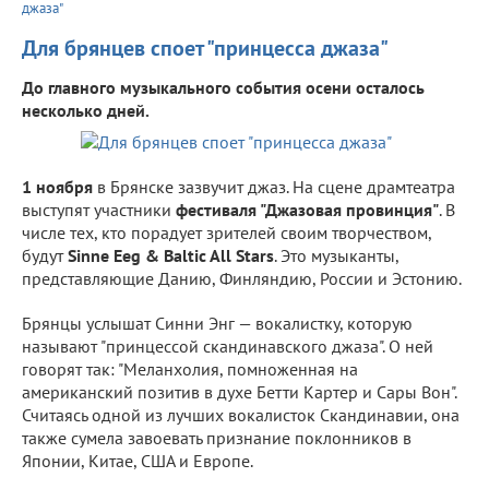
джаза"
Для брянцев споет "принцесса джаза"
До главного музыкального события осени осталось
несколько дней.
1 ноября
в Брянске зазвучит джаз. На сцене драмтеатра
выступят участники
фестиваля "Джазовая провинция"
. В
числе тех, кто порадует зрителей своим творчеством,
будут
Sinne Eeg & Baltic All Stars
. Это музыканты,
представляющие Данию, Финляндию, России и Эстонию.
Брянцы услышат Синни Энг — вокалистку, которую
называют "принцессой скандинавского джаза". О ней
говорят так: "Меланхолия, помноженная на
американский позитив в духе Бетти Картер и Сары Вон".
Считаясь одной из лучших вокалисток Скандинавии, она
также сумела завоевать признание поклонников в
Японии, Китае, США и Европе.