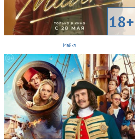
18+
Майкл