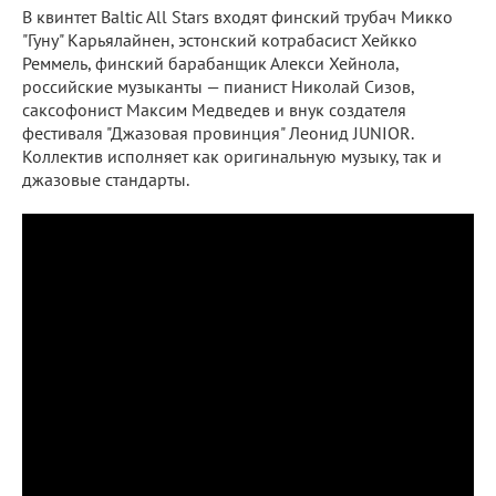
В квинтет Baltic All Stars входят финский трубач Микко
"Гуну" Карьялайнен, эстонский котрабасист Хейкко
Реммель, финский барабанщик Алекси Хейнола,
российские музыканты — пианист Николай Сизов,
саксофонист Максим Медведев и внук создателя
фестиваля "Джазовая провинция" Леонид JUNIOR.
Коллектив исполняет как оригинальную музыку, так и
джазовые стандарты.