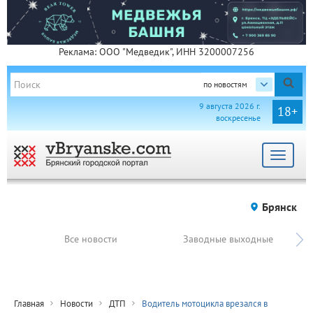
Реклама: ООО "Медведик", ИНН 3200007256
по новостям
9 августа 2026 г.
18+
воскресенье
Toggle
navigat
Брянск
Все новости
Заводные выходные
Главная
Новости
ДТП
Водитель мотоцикла врезался в