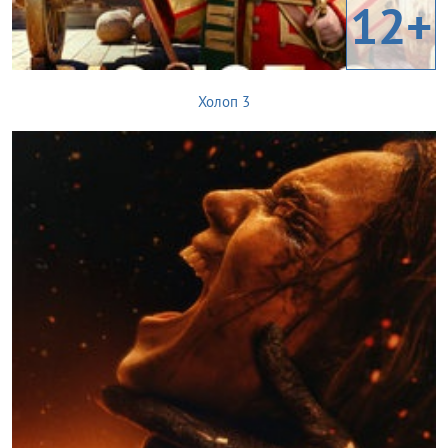
12+
Холоп 3