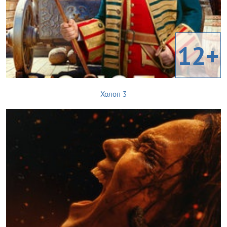
12+
Холоп 3