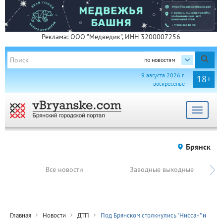
Реклама: ООО "Медведик", ИНН 3200007256
по новостям
9 августа 2026 г.
18+
воскресенье
Toggle
navigat
Брянск
Все новости
Заводные выходные
Главная
Новости
ДТП
Под Брянском столкнулись "Ниссан" и