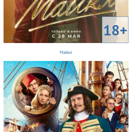
18+
Майкл