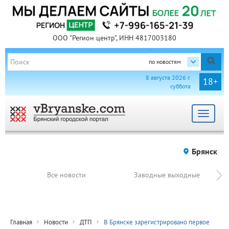
ООО "Регион центр", ИНН 4817003180
по новостям
8 августа 2026 г.
18+
суббота
Toggle
navigat
Брянск
Все новости
Заводные выходные
Главная
Новости
ДТП
В Брянске зарегистрировано первое