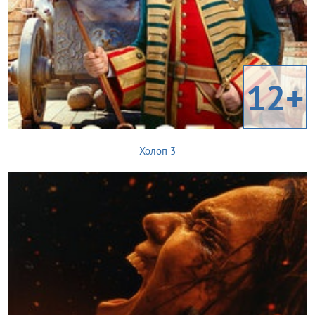
12+
Холоп 3