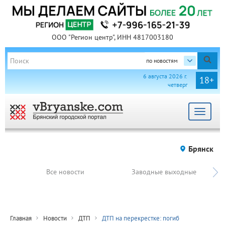
ООО "Регион центр", ИНН 4817003180
по новостям
6 августа 2026 г.
18+
четверг
Toggle
navigat
Брянск
Все новости
Заводные выходные
Главная
Новости
ДТП
ДТП на перекрестке: погиб