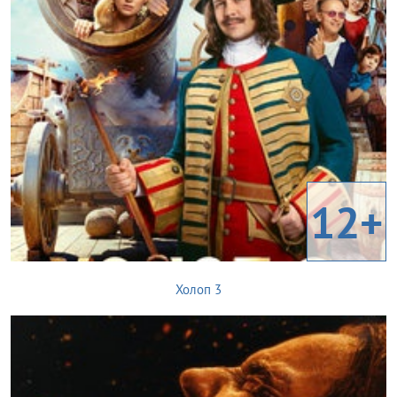
12+
Холоп 3