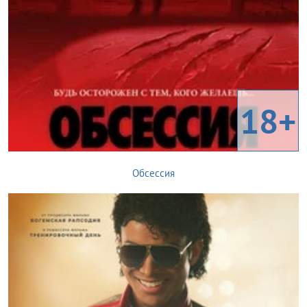
18+
Обсессия