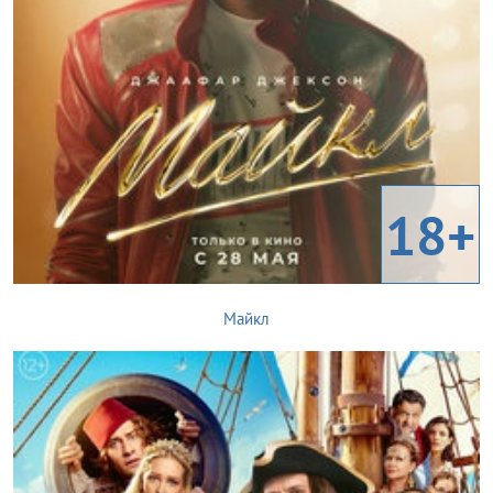
18+
Майкл