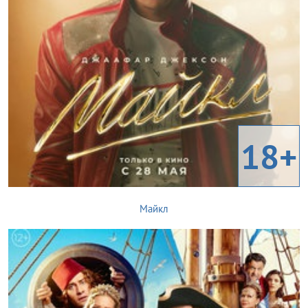
18+
Майкл