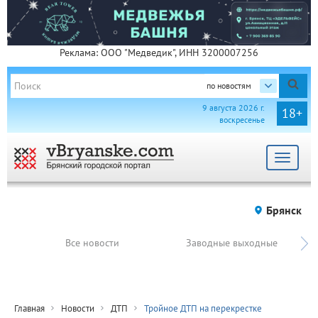
Реклама: ООО "Медведик", ИНН 3200007256
по новостям
9 августа 2026 г.
18+
воскресенье
Toggle
navigat
Брянск
Все новости
Заводные выходные
Главная
Новости
ДТП
Тройное ДТП на перекрестке