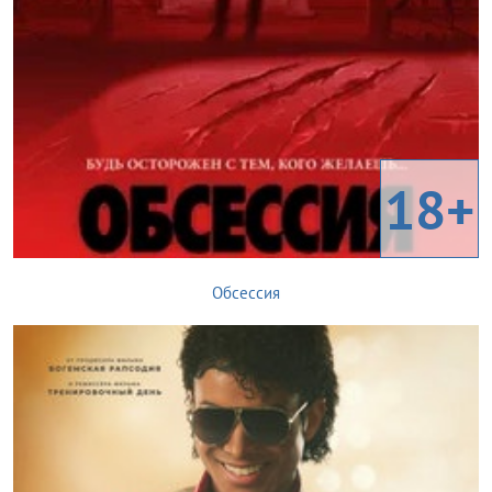
18+
Обсессия