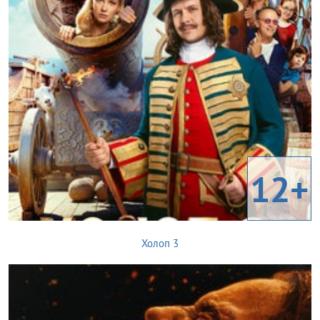
12+
Холоп 3