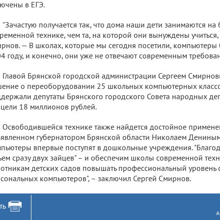
ючены в ЕГЭ.
"Зачастую получается так, что дома наши дети занимаются на
ременной технике, чем та, на которой они вынуждены учиться,
рнов. — В школах, которые мы сегодня посетили, компьютеры
4 году, и конечно, они уже не отвечают современным требован
Главой Брянской городской администрации Сергеем Смирнов
ение о переоборудовании 25 школьных компьютерных классо
держали депутаты Брянского городского Совета народных де
 цели 18 миллионов рублей.
Освободившейся технике также найдется достойное применени
явленном губернатором Брянской области Николаем Дениным
пьютеры впервые поступят в дошкольные учреждения. "Благо
ьем сразу двух зайцев" – и обеспечим школы современной тех
отникам детских садов повышать профессиональный уровень
сональных компьютеров", – заключил Сергей Смирнов.
ть
А