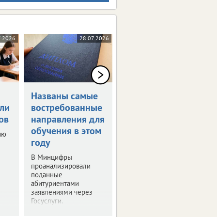
7.2026
28.07.2026
22.07.2026
Названы самые
Семь брянцев
ли
востребованные
набрали 200
ов
направления для
баллов на ЕГЭ
обучения в этом
ию
Врио губернатора
году
встретился с
выпускниками,
В Минцифры
набравшими высший
проанализировали
бал дважды.
поданные
абитуриентами
заявлениями через
Госуслуги.