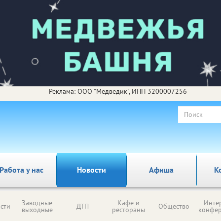
Реклама: ООО "Медведик", ИНН 3200007256
Работа у нас
Новости
Афиша
К
Заводные
Кафе и
Инте
сти
ДТП
Общество
выходные
рестораны
конфе