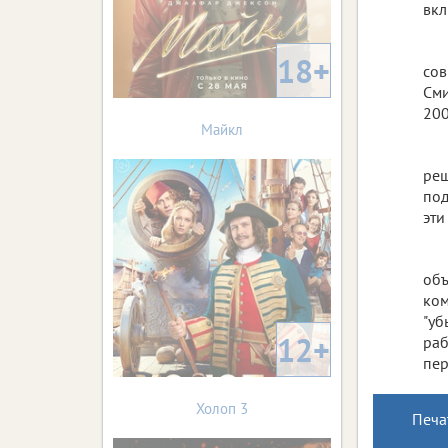
вкл
18+
сов
Сми
200
Майкл
реш
под
эти
объ
ком
"уб
12+
раб
пер
Холоп 3
Печа