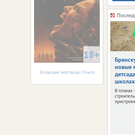
Послед
18+
Брянск
новые 
Зловещие мертвецы: Пекло
детсад
школах
В планах 
строитель
пристроек