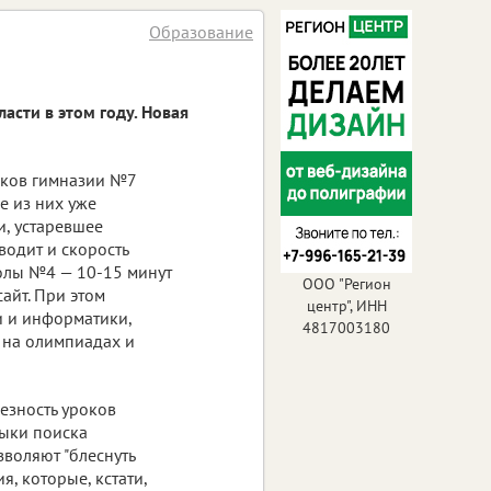
Образование
сти в этом году. Новая
иков гимназии №7
е из них уже
, устаревшее
водит и скорость
колы №4 — 10-15 минут
ООО "Регион
айт. При этом
центр", ИНН
и и информатики,
4817003180
 на олимпиадах и
лезность уроков
выки поиска
воляют "блеснуть
, которые, кстати,