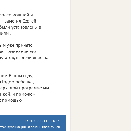
 более мощной и
 — заметил Сергей
 были установлены в
иям".
ым уже принято
в. Начинание это
путатов, выделившие на
е. В этом году,
 Годом ребенка,
даря этой программе мы
никой, и поможем
 с помощью
23 марта 2011 г. 16:14
втор публикации Валентин Валентинов