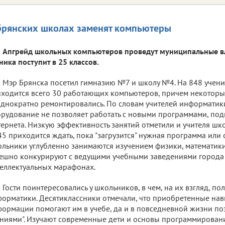
брянских школах заменят компьютеры
Апгрейд школьных компьютеров проведут муниципальные вла
ника поступит в 25 классов.
Мэр Брянска посетил гимназию №7 и школу №4. На 848 учен
ходится всего 30 работающих компьютеров, причем некоторы
днократно ремонтировались. По словам учителей информатики
рудование не позволяет работать с новыми программами, под
ернета. Низкую эффективность занятий отметили и учителя ш
45 приходится ждать, пока "загрузится" нужная программа или с
льники углубленно занимаются изучением физики, математик
ешно конкурируют с ведущими учебными заведениями города
еллектуальных марафонах.
Гости поинтересовались у школьников, в чем, на их взгляд, по
орматики. Десятиклассники отмечали, что приобретенные на
ормации помогают им в учебе, да и в повседневной жизни поз
ниями". Изучают современные дети и основы программирования