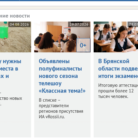
ние новости
04.08.2026
29.07.2026
28.0
0+
у нужны
Объявлены
В Брянской
места в
полуфиналисты
области подве
ах и
нового сезона
итоги экзамен
телешоу
Итоговую аттестац
«Классная тема!»
прошли более 12
–
тысяч человек.
ство новых
В списке –
.
представители
регионов присутствия
ИА vRossii.ru.