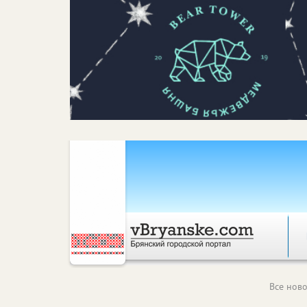
Все ново