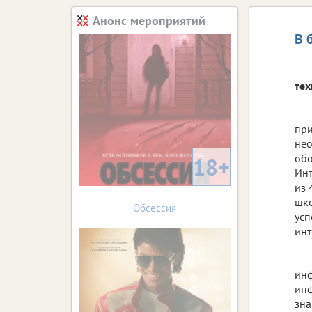
Анонс мероприятий
В 
тех
при
нео
обо
18+
Инт
из 
шко
Обсессия
усп
инт
инф
инф
зна