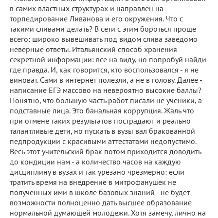
в самих властных структурах и направлен на
торпедирование Ливанова и его окружения. Что с
такими сливами делать? В сети с этим бороться проще
всего: широко вывешивать под видом слива заведомо
неверные ответы. Итальянский способ хранения
секретной информации: все на виду, но попробуй найди
где правда. И, как говорится, кто воспользовался - я не
виноват. Сами в интернет полезли, а не в голову. Далее -
написание ЕГЭ массово на невероятно высокие баллы?
Понятно, что большую часть работ писали не ученики, а
подставные лица. Это банальная коррупция. Жаль что
при отмене таких результатов пострадают и реально
талантливые дети, но пускать в вузы вал бракованной
педпродукции с красивыми аттестатами недопустимо.
Весь этот учительский брак потом приходится доводить
до кондиции нам - а количество часов на каждую
дисциплину в вузах и так урезано чрезмерно: если
тратить время на внедрение в митрофанушек не
полученных ими в школе базовых знаний - не будет
возможности полноценно дать высшее образование
нормальной думающей молодежи. Хотя замечу, лично на