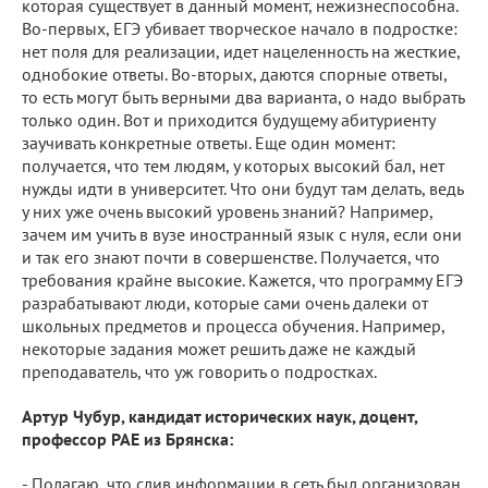
которая существует в данный момент, нежизнеспособна.
Во-первых, ЕГЭ убивает творческое начало в подростке:
нет поля для реализации, идет нацеленность на жесткие,
однобокие ответы. Во-вторых, даются спорные ответы,
то есть могут быть верными два варианта, о надо выбрать
только один. Вот и приходится будущему абитуриенту
заучивать конкретные ответы. Еще один момент:
получается, что тем людям, у которых высокий бал, нет
нужды идти в университет. Что они будут там делать, ведь
у них уже очень высокий уровень знаний? Например,
зачем им учить в вузе иностранный язык с нуля, если они
и так его знают почти в совершенстве. Получается, что
требования крайне высокие. Кажется, что программу ЕГЭ
разрабатывают люди, которые сами очень далеки от
школьных предметов и процесса обучения. Например,
некоторые задания может решить даже не каждый
преподаватель, что уж говорить о подростках.
Артур Чубур, кандидат исторических наук, доцент,
профессор РАЕ из Брянска:
- Полагаю, что слив информации в сеть был организован