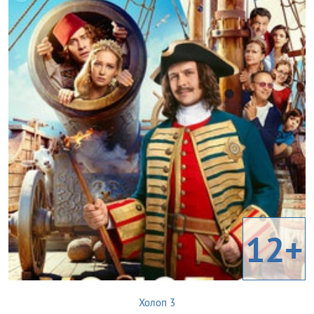
12+
Холоп 3