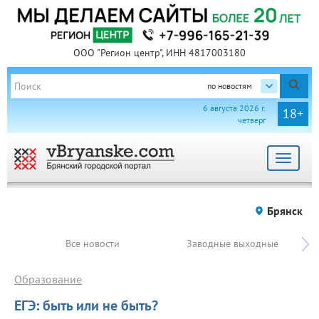
ООО "Регион центр", ИНН 4817003180
по новостям
6 августа 2026 г.
18+
четверг
Toggle
navigat
Брянск
Все новости
Заводные выходные
Образование
ЕГЭ: быть или не быть?