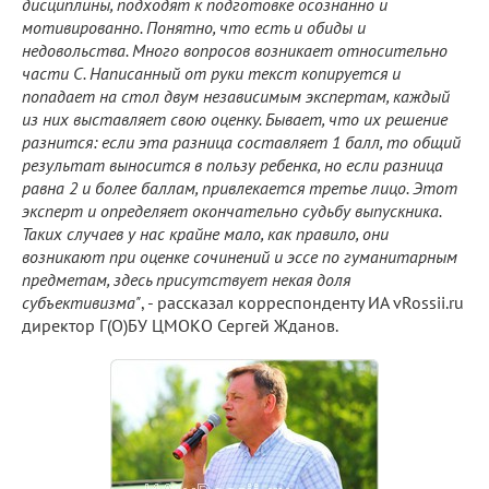
дисциплины, подходят к подготовке осознанно и
мотивированно. Понятно, что есть и обиды и
недовольства. Много вопросов возникает относительно
части С. Написанный от руки текст копируется и
попадает на стол двум независимым экспертам, каждый
из них выставляет свою оценку. Бывает, что их решение
разнится: если эта разница составляет 1 балл, то общий
результат выносится в пользу ребенка, но если разница
равна 2 и более баллам, привлекается третье лицо. Этот
эксперт и определяет окончательно судьбу выпускника.
Таких случаев у нас крайне мало, как правило, они
возникают при оценке сочинений и эссе по гуманитарным
предметам, здесь присутствует некая доля
субъективизма"
, - рассказал корреспонденту ИА vRossii.ru
директор Г(О)БУ ЦМОКО Сергей Жданов.