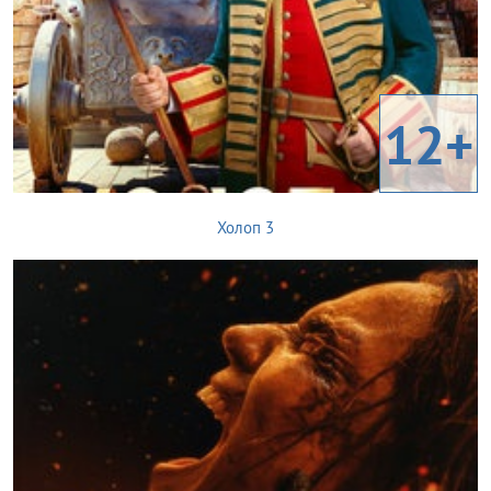
12+
Холоп 3