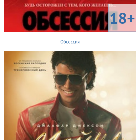
18+
Обсессия