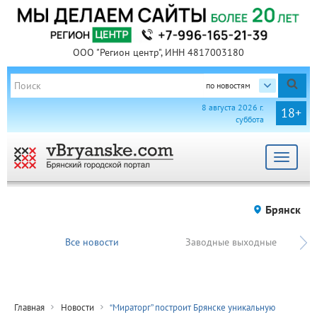
ООО "Регион центр", ИНН 4817003180
по новостям
8 августа 2026 г.
18+
суббота
Toggle
navigat
Брянск
Все новости
Заводные выходные
Главная
Новости
“Мираторг” построит Брянске уникальную