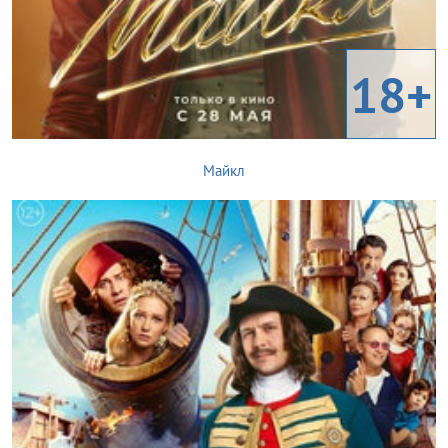
18+
Майкл