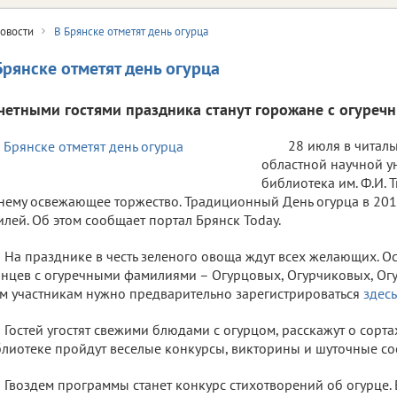
овости
В Брянске отметят день огурца
Брянске отметят день огурца
четными гостями праздника станут горожане с огуре
28 июля в читал
областной научной у
библиотека им. Ф.И. 
нему освежающее торжество. Традиционный День огурца в 201
лей. Об этом сообщает портал Брянск Today.
На празднике в честь зеленого овоща ждут всех желающих. 
нцев с огуречными фамилиями – Огурцовых, Огурчиковых, Огу
м участникам нужно предварительно зарегистрироваться
здесь
Гостей угостят свежими блюдами с огурцом, расскажут о сортах
лиотеке пройдут веселые конкурсы, викторины и шуточные со
Гвоздем программы станет конкурс стихотворений об огурце