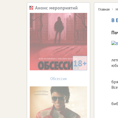
Анонс мероприятий
Главная
Н
В 
По
лет
18+
юби
Обсессия
бря
Все
биб