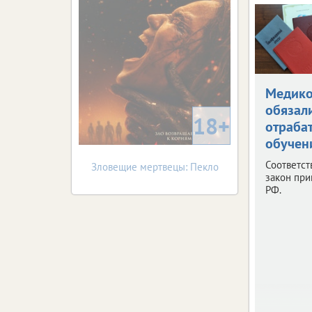
Медик
обязал
18+
отраба
обучен
Соответс
Зловещие мертвецы: Пекло
закон при
РФ.