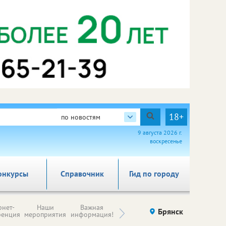
18+
по новостям
9 августа 2026 г.
воскресенье
онкурсы
Справочник
Гид по городу
Н
рнет-
Наши
Важная
Происшествия
Брянск
Здоровье
комп
ренция
мероприятия
информация!
п
ре