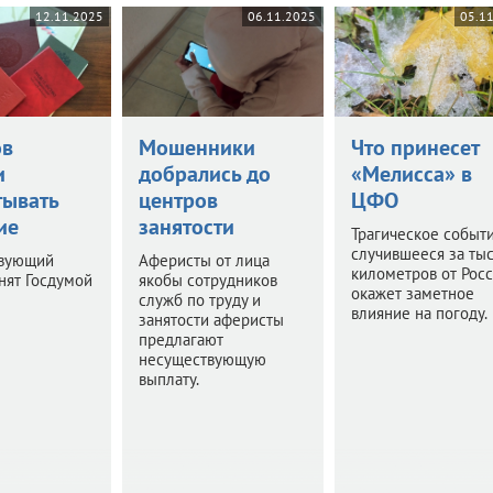
12.11.2025
06.11.2025
05.1
ов
Мошенники
Что принесет
и
добрались до
«Мелисса» в
тывать
центров
ЦФО
ие
занятости
Трагическое событи
случившееся за ты
твующий
Аферисты от лица
километров от Росс
нят Госдумой
якобы сотрудников
окажет заметное
служб по труду и
влияние на погоду.
занятости аферисты
предлагают
несуществующую
выплату.