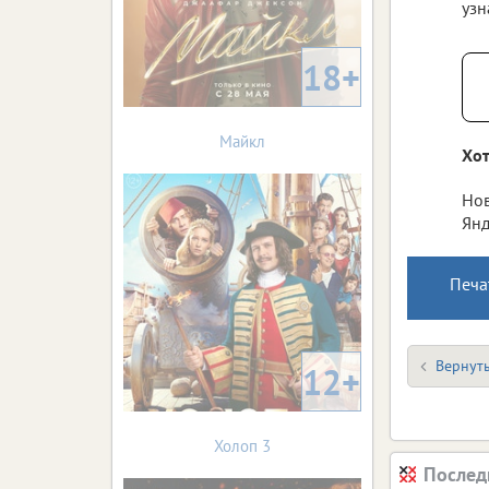
узн
18+
Майкл
Хот
Нов
Янд
Печа
Вернуть
12+
Холоп 3
Послед