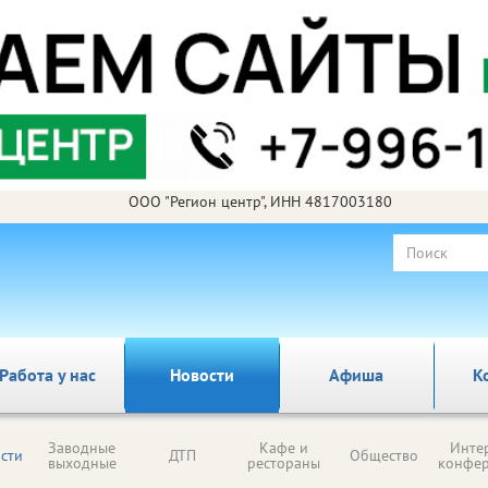
ООО "Регион центр", ИНН 4817003180
Работа у нас
Новости
Афиша
К
Заводные
Кафе и
Инте
сти
ДТП
Общество
выходные
рестораны
конфе