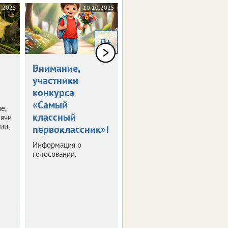
1.2025
10.10.2025
10.10.2025
0+
Внимание,
«Барбара»
участники
зальет ЦФО
конкурса
дождями
«Самый
е,
В регионах
классный
сячи
Центральной России
ии,
«похозяйничает»
первоклассник»!
активный балтийский
Информация о
циклон.
голосовании.