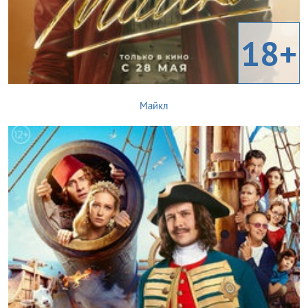
18+
Майкл