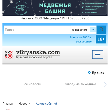
Реклама: ООО "Медведик", ИНН 3200007256
по новостям
9 августа 2026 г.
18+
воскресенье
Toggle
navigat
Брянск
Все новости
Заводные выходные
Главная
Новости
Архив событий