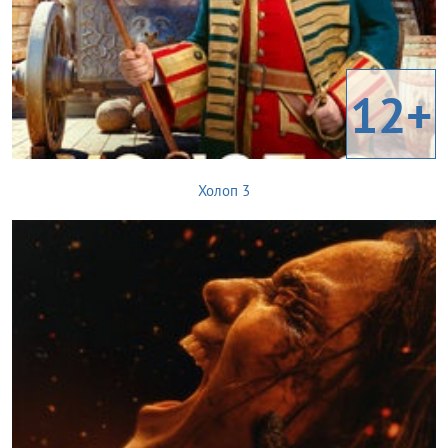
12+
Холоп 3