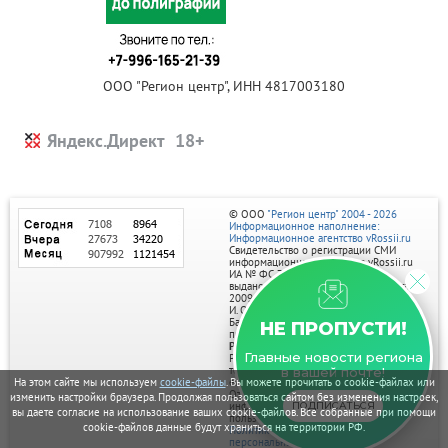
ООО "Регион центр", ИНН 4817003180
Яндекс.Директ
© ООО
"Регион центр" 2004 - 2026
Информационное наполнение:
Информационное агентство vRossii.ru
Свидетельство о регистрации СМИ
информационного агентства vRossii.ru
ИА № ФС 77‑35502
выдано РОСКОМНАДЗОРом 04 марта
2009г.
И. О. Главного редактора Нарыков А. Н.
Баннеры на портале размещаются на
НЕ ПРОПУСТИ!
правах рекламы.
Реклама на портале:
Главные новости региона
Рекламное агентство "Умный маркетинг"
тел. 7-910-267-70-40,
в вашей почте!
email: umnyy.marketing@yandex.ru
На этом сайте мы используем
cookie-файлы
. Вы можете прочитать о cookie-файлах или
Отдельные публикации могут содержать
изменить настройки браузера. Продолжая пользоваться сайтом без изменения настроек,
информацию, не предназначенную для
ПОДПИСАТЬСЯ
вы даете согласие на использование ваших cookie-файлов. Все собранные при помощи
пользователей до 18 лет.
cookie-файлов данные будут храниться на территории РФ.
Политика в отношении обработки
персональных данных