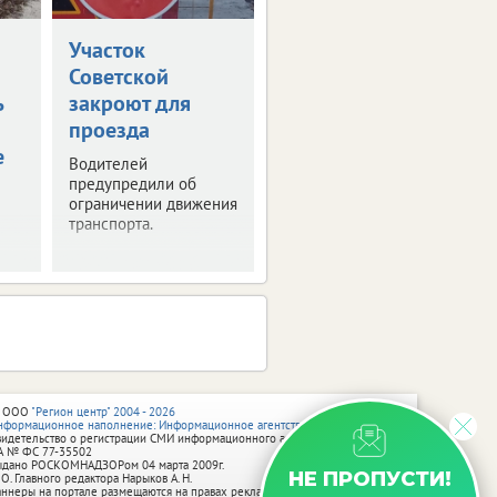
Участок
Советской
ь
закроют для
проезда
е
Водителей
предупредили об
ограничении движения
транспорта.
 ООО
"Регион центр" 2004 - 2026
нформационное наполнение: Информационное агентство vRossii.ru
видетельство о регистрации СМИ информационного агентства vRossii.ru
А № ФС 77‑35502
ыдано РОСКОМНАДЗОРом 04 марта 2009г.
НЕ ПРОПУСТИ!
 О. Главного редактора Нарыков А. Н.
аннеры на портале размещаются на правах рекламы.