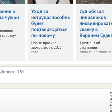
чения и
Уход за
Суд обязал
за чужой
нетрудоспособными
чиновников
будет
ликвидироват
подтверждаться
свалку в
полиция
по-новому
Верхнем Судк
 воровку-
.
Новые правила
Аргумент об
заработают с 2027
отсутствии
года.
финансирования не
сработал.
.Директ
©
И
С
И
в
И.
Б