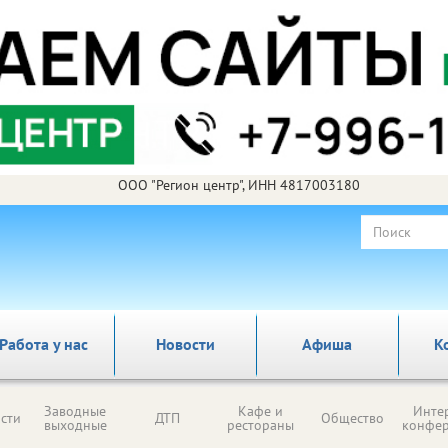
ООО "Регион центр", ИНН 4817003180
Работа у нас
Новости
Афиша
К
Заводные
Кафе и
Инте
сти
ДТП
Общество
выходные
рестораны
конфе