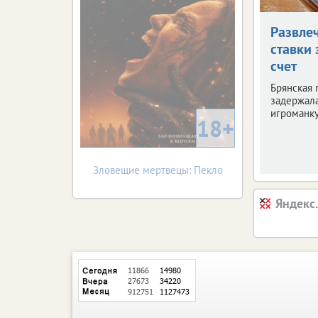
Развле
ставки 
счет
Брянская 
задержала
игроманку
18+
Зловещие мертвецы: Пекло
Яндекс