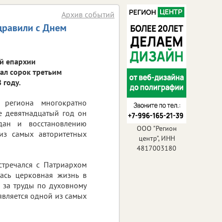
Архив событий
дравили с Днем
ой епархии
тал сорок третьим
 году.
 региона многократно
е девятнадцатый год он
дан и восстановлению
ООО "Регион
из самых авторитетных
центр", ИНН
4817003180
стречался с Патриархом
лась церковная жизнь в
 за труды по духовному
является одной из самых