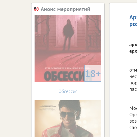
Анонс мероприятий
Ар
ро
арх
арх
отм
18+
не
по
пас
Обсессия
Мос
Орл
воз
спо