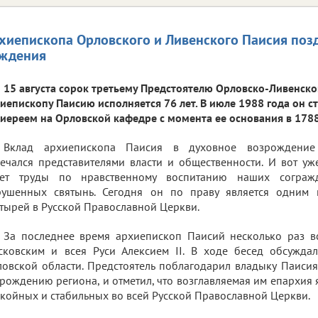
хиепископа Орловского и Ливенского Паисия поз
ждения
15 августа сорок третьему Предстоятелю Орловско-Ливенск
иепископу Паисию исполняется 76 лет. В июле 1988 года он с
иереем на Орловской кафедре с момента ее основания в 1788
Вклад архиепископа Паисия в духовное возрождение
ечался представителями власти и общественности. И вот уж
сет труды по нравственному воспитанию наших сограж
рушенных святынь. Сегодня он по праву является одним 
тырей в Русской Православной Церкви.
За последнее время архиепископ Паисий несколько раз в
ковским и всея Руси Алексием II. В ходе бесед обсужда
овской области. Предстоятель поблагодарил владыку Паисия
рождению региона, и отметил, что возглавляемая им епархия 
койных и стабильных во всей Русской Православной Церкви.