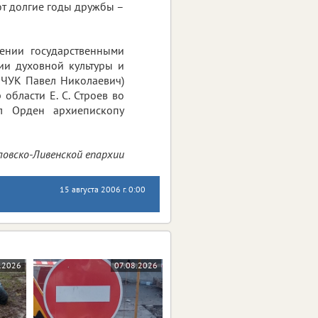
ют долгие годы дружбы –
ении государственными
ии духовной культуры и
ЧУК Павел Николаевич)
бласти Е. С. Строев во
л Орден архиепископу
овско-Ливенской епархии
15 августа 2006 г. 0:00
.2026
07.08.2026