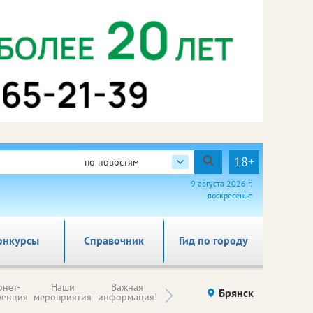
18+
по новостям
9 августа 2026 г.
воскресенье
онкурсы
Справочник
Гид по городу
Н
рнет-
Наши
Важная
Происшествия
Брянск
Здоровье
комп
ренция
мероприятия
информация!
п
ре