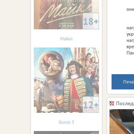
они
18+
наг
ук
Майкл
наг
вр
Паи
Печа
12+
Послед
Холоп 3