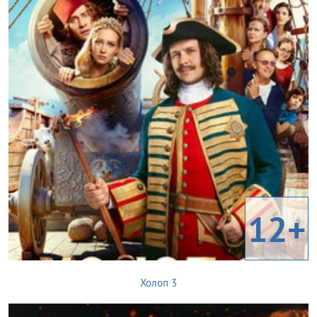
12+
Холоп 3