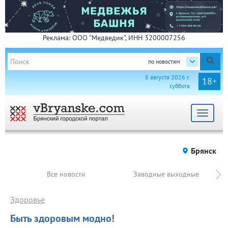
Реклама: ООО "Медведик", ИНН 3200007256
по новостям
8 августа 2026 г.
18+
суббота
Toggle
navigat
Брянск
Все новости
Заводные выходные
Здоровье
Быть здоровым модно!