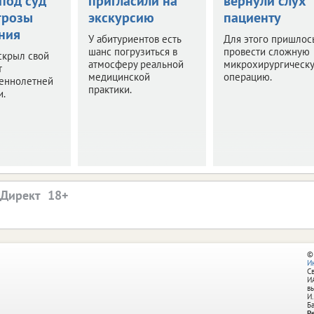
под суд
пригласили на
вернули слух
грозы
экскурсию
пациенту
ния
У абитуриентов есть
Для этого пришлос
шанс погрузиться в
провести сложную
скрыл свой
атмосферу реальной
микрохирургическ
т
медицинской
операцию.
еннолетней
практики.
и.
.Директ
©
И
С
И
в
И.
Б
Р