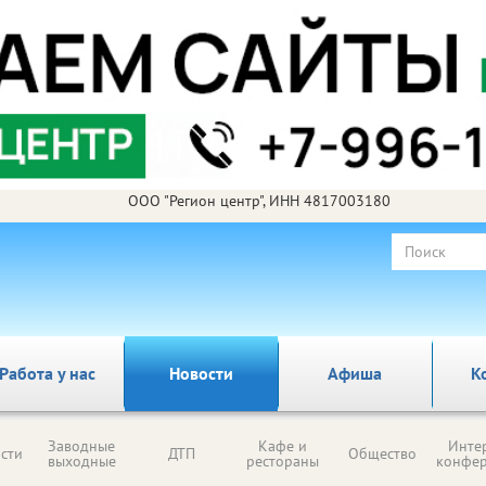
ООО "Регион центр", ИНН 4817003180
Работа у нас
Новости
Афиша
К
Заводные
Кафе и
Инте
сти
ДТП
Общество
выходные
рестораны
конфе