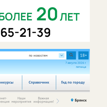
18+
по новостям
7 августа 2026 г.
пятница
онкурсы
Справочник
Гид по городу
Н
рнет-
Наши
Важная
Происшествия
Брянск
Здоровье
комп
ренция
мероприятия
информация!
п
ре