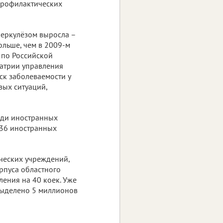
профилактических
беркулёзом выросла –
ольше, чем в 2009-м
 по Российской
иатрии управления
ск заболеваемости у
вых ситуаций,
еди иностранных
 36 иностранных
ческих учреждений,
рпуса областного
ения на 40 коек. Уже
выделено 5 миллионов