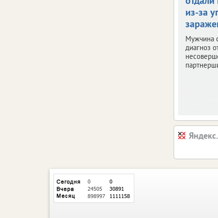
отдали 
из-за у
зараже
Мужчина 
диагноз о
несоверш
партнерш
Яндекс