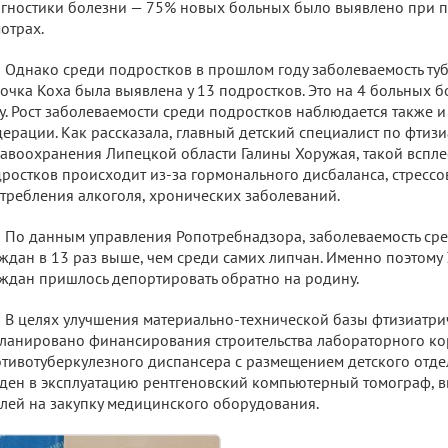
гностики болезни — 75% новых больных было выявлено при 
отрах.
Однако среди подростков в прошлом году заболеваемость ту
очка Коха была выявлена у 13 подростков. Это на 4 больных б
у. Рост заболеваемости среди подростков наблюдается также и
ерации. Как рассказала, главный детский специалист по фтиз
авоохранения Липецкой области Галины Хоружая, такой вспле
ростков происходит из-за гормонального дисбаланса, стрессо
требления алкоголя, хронических заболеваний.
По данным управления Ропотребнадзора, заболеваемость ср
ждан в 13 раз выше, чем среди самих липчан. Именно поэтому
ждан пришлось депортировать обратно на родину.
В целях улучшения материально-технической базы фтизиатри
ланировано финансирования строительства лабораторного ко
тивотуберкулезного диспансера с размещением детского отдел
ден в эксплуатацию рентгеновский компьютерный томограф, 
лей на закупку медицинского оборудования.