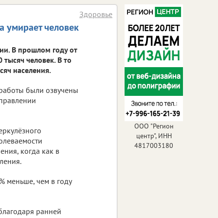
Здоровье
а умирает человек
сии. В прошлом году от
 тысяч человек. В то
сяч населения.
 работы были озвучены
управлении
ООО "Регион
еркулёзного
центр", ИНН
болеваемости
4817003180
ения, когда как в
ления.
% меньше, чем в году
благодаря ранней