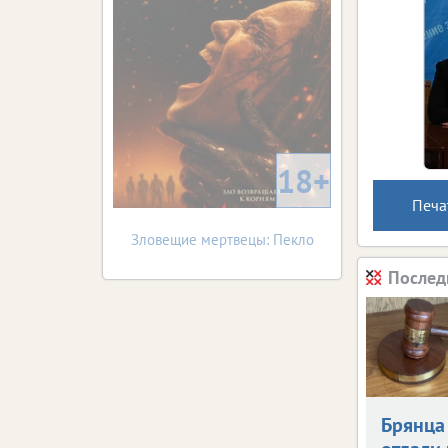
18+
Печа
Зловещие мертвецы: Пекло
Послед
Брянца