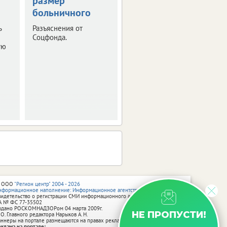
размер
спасла жизнь
больничного
брянцу
ь
Разъяснения от
В областном
Соцфонда.
депздраве поделились
ую
вдохновляющей
истории, напомнив, что
внимание к своему
здоровью может
спасти жизнь.
 ООО
"Регион центр" 2004 - 2026
нформационное наполнение: Информационное агентство vRossii.ru
видетельство о регистрации СМИ информационного агентства vRossii.ru
А № ФС 77‑35502
ыдано РОСКОМНАДЗОРом 04 марта 2009г.
НЕ ПРОПУСТИ!
 О. Главного редактора Нарыков А. Н.
аннеры на портале размещаются на правах рекламы.
еклама на портале: