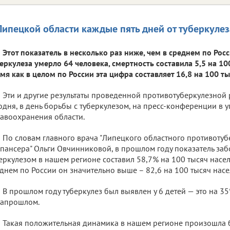
Липецкой области каждые пять дней от туберкулез
Этот показатель в несколько раз ниже, чем в среднем по Рос
еркулеза умерло 64 человека, смертность составила 5,5 на 100
мя как в целом по России эта цифра составляет 16,8 на 100 ты
Эти и другие результаты проведенной противотуберкулезной
одня, в день борьбы с туберкулезом, на пресс-конференции в 
авоохранения области.
По словам главного врача "Липецкого областного противотуб
пансера" Ольги Овчинниковой, в прошлом году показатель за
еркулезом в нашем регионе составил 58,7% на 100 тысяч насел
днем по России он значительно выше – 82,6 на 100 тысяч насе
В прошлом году туберкулез был выявлен у 6 детей — это на 35
запрошлом.
Такая положительная динамика в нашем регионе произошла 