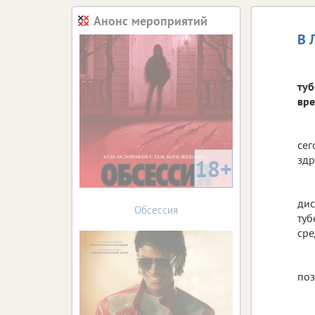
Анонс мероприятий
В 
туб
вре
сег
здр
18+
дис
Обсессия
туб
сре
по