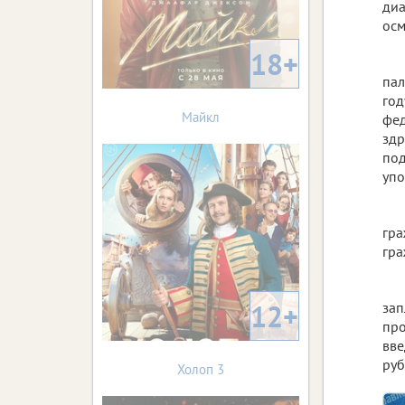
диа
осм
18+
пал
год
Майкл
фед
здр
под
упо
гра
гра
12+
зап
про
вве
руб
Холоп 3